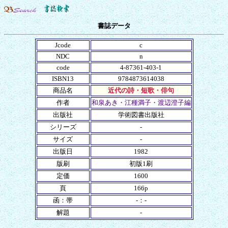
書誌データ
Jcode
c
NDC
n
code
4-87361-403-1
ISBN13
9784873614038
商品名
近代の詩・短歌・俳句
作者
和泉あき・江種満子・渡辺澄子編
出版社
学術図書出版社
シリーズ
-
サイズ
-
出版日
1982
版刷
初版1刷
定価
1600
頁
166p
函：帯
-：-
解題
-