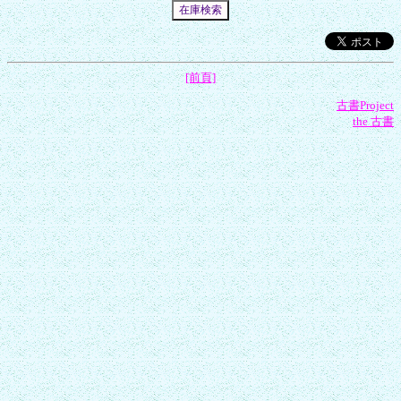
[前頁]
古書Project
the 古書