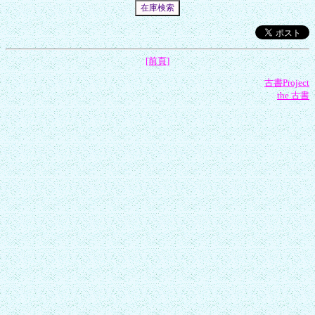
[前頁]
古書Project
the 古書