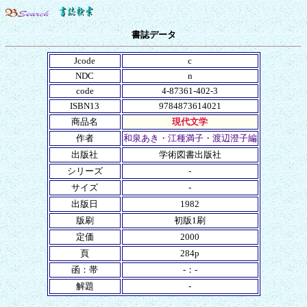
書誌データ
Jcode
c
NDC
n
code
4-87361-402-3
ISBN13
9784873614021
商品名
現代文学
作者
和泉あき・江種満子・渡辺澄子編
出版社
学術図書出版社
シリーズ
-
サイズ
-
出版日
1982
版刷
初版1刷
定価
2000
頁
284p
函：帯
-：-
解題
-