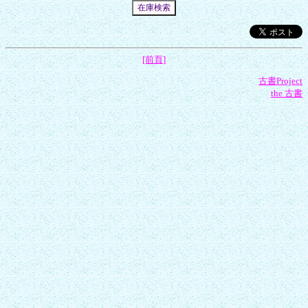
[前頁]
古書Project
the 古書