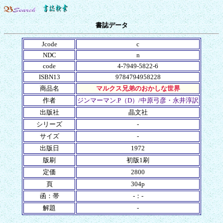
書誌データ
Jcode
c
NDC
n
code
4-7949-5822-6
ISBN13
9784794958228
商品名
マルクス兄弟のおかしな世界
作者
ジンマーマン.P（D）/中原弓彦・永井淳訳
出版社
晶文社
シリーズ
-
サイズ
-
出版日
1972
版刷
初版1刷
定価
2800
頁
304p
函：帯
-：-
解題
-