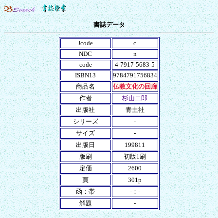
書誌データ
Jcode
c
NDC
n
code
4-7917-5683-5
ISBN13
9784791756834
商品名
仏教文化の回廊
作者
杉山二郎
出版社
青土社
シリーズ
-
サイズ
-
出版日
199811
版刷
初版1刷
定価
2600
頁
301p
函：帯
-：-
解題
-