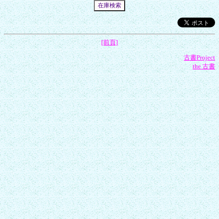
[前頁]
古書Project
the 古書