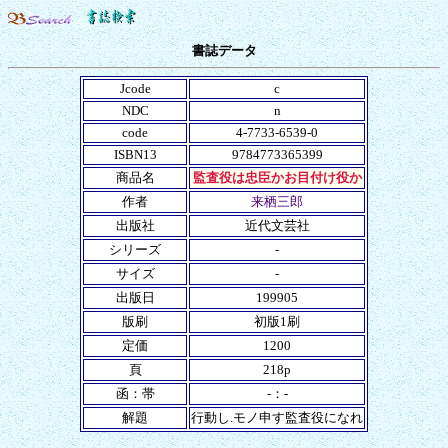
書誌データ
Jcode
c
NDC
n
code
4-7733-6539-0
ISBN13
9784773365399
商品名
監査役は忠臣かお目付け役か
作者
来栖三郎
出版社
近代文芸社
シリーズ
-
サイズ
-
出版日
199905
版刷
初版1刷
定価
1200
頁
218p
函：帯
-：-
解題
行動し.モノ申す監査役になれ