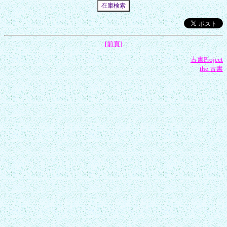
[前頁]
古書Project
the 古書