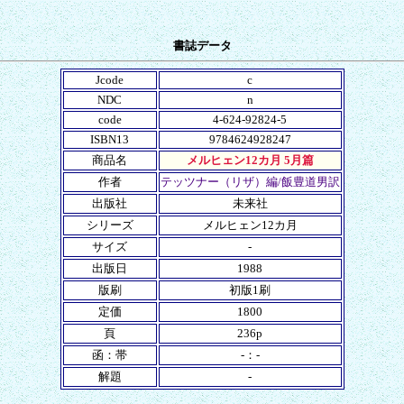
書誌データ
Jcode
c
NDC
n
code
4-624-92824-5
ISBN13
9784624928247
商品名
メルヒェン12カ月 5月篇
作者
テッツナー（リザ）編/飯豊道男訳
出版社
未来社
シリーズ
メルヒェン12カ月
サイズ
-
出版日
1988
版刷
初版1刷
定価
1800
頁
236p
函：帯
-：-
解題
-