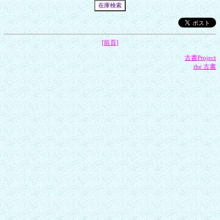
[前頁]
古書Project
the 古書