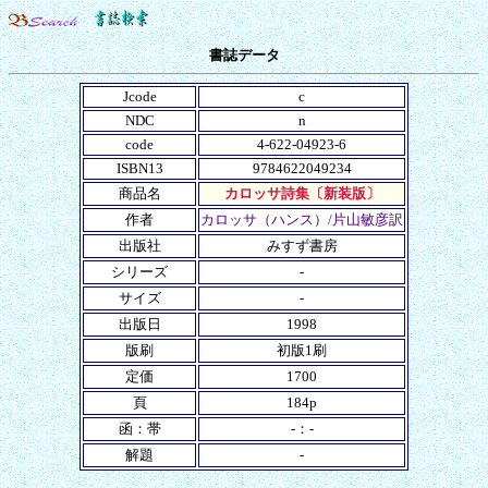
書誌データ
Jcode
c
NDC
n
code
4-622-04923-6
ISBN13
9784622049234
商品名
カロッサ詩集〔新装版〕
作者
カロッサ（ハンス）/片山敏彦訳
出版社
みすず書房
シリーズ
-
サイズ
-
出版日
1998
版刷
初版1刷
定価
1700
頁
184p
函：帯
-：-
解題
-