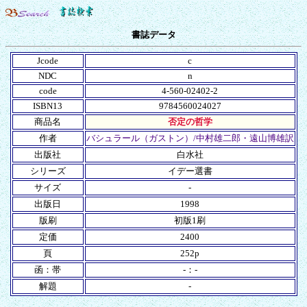
書誌データ
Jcode
c
NDC
n
code
4-560-02402-2
ISBN13
9784560024027
商品名
否定の哲学
作者
バシュラール（ガストン）/中村雄二郎・遠山博雄訳
出版社
白水社
シリーズ
イデー選書
サイズ
-
出版日
1998
版刷
初版1刷
定価
2400
頁
252p
函：帯
-：-
解題
-