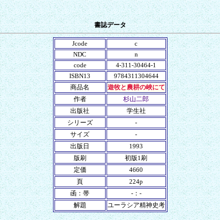
書誌データ
Jcode
c
NDC
n
code
4-311-30464-1
ISBN13
9784311304644
商品名
遊牧と農耕の峽にて
作者
杉山二郎
出版社
学生社
シリーズ
-
サイズ
-
出版日
1993
版刷
初版1刷
定価
4660
頁
224p
函：帯
-：-
解題
ユーラシア精神史考