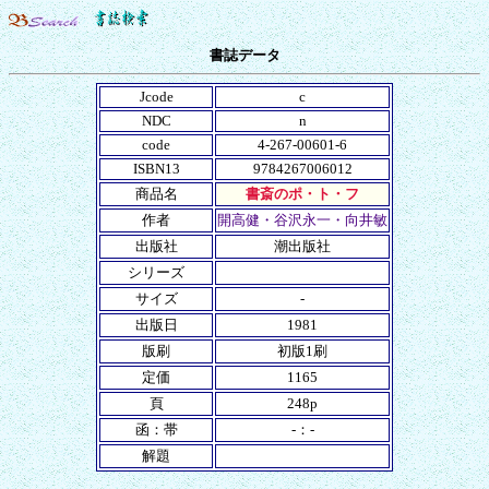
書誌データ
Jcode
c
NDC
n
code
4-267-00601-6
ISBN13
9784267006012
商品名
書斎のポ・ト・フ
作者
開高健・谷沢永一・向井敏
出版社
潮出版社
シリーズ
サイズ
-
出版日
1981
版刷
初版1刷
定価
1165
頁
248p
函：帯
-：-
解題