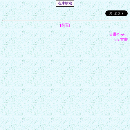
[前頁]
古書Project
the 古書