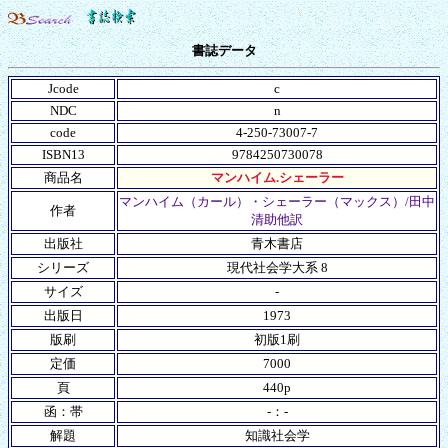
書誌データ
Jcode
c
NDC
n
code
4-250-73007-7
ISBN13
9784250730078
商品名
マンハイム.シェーラー
マンハイム（カール）・シェーラー（マックス）/田中
作者
清助他訳
出版社
青木書店
シリーズ
現代社会学大系 8
サイズ
-
出版日
1973
版刷
初版1刷
定価
7000
頁
440p
函：帯
-：-
解題
知識社会学