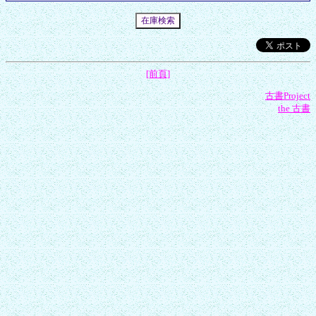
[前頁]
古書Project
the 古書