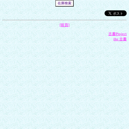
[前頁]
古書Project
the 古書