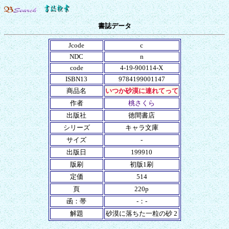
書誌データ
Jcode
c
NDC
n
code
4-19-900114-X
ISBN13
9784199001147
商品名
いつか砂漠に連れてって
作者
桃さくら
出版社
徳間書店
シリーズ
キャラ文庫
サイズ
-
出版日
199910
版刷
初版1刷
定価
514
頁
220p
函：帯
-：-
解題
砂漠に落ちた一粒の砂 2