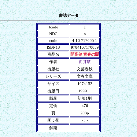
書誌データ
Jcode
c
NDC
n
code
4-16-717005-1
ISBN13
9784167170059
商品名
開高健 青春の闇
作者
向井敏
出版社
文芸春秋
シリーズ
文春文庫
サイズ
107×152
出版日
199911
版刷
初版1刷
定価
476
頁
208p
函：帯
-：-
解題
-