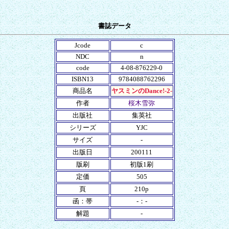
書誌データ
Jcode
c
NDC
n
code
4-08-876229-0
ISBN13
9784088762296
商品名
ヤスミンのDance!-2-
作者
桜木雪弥
出版社
集英社
シリーズ
YJC
サイズ
-
出版日
200111
版刷
初版1刷
定価
505
頁
210p
函：帯
-：-
解題
-