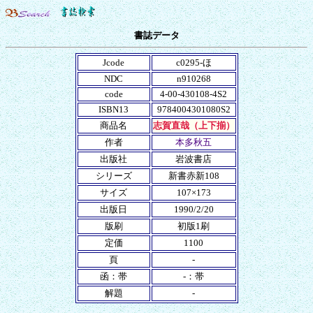
書誌データ
Jcode
c0295-ほ
NDC
n910268
code
4-00-430108-4S2
ISBN13
9784004301080S2
商品名
志賀直哉（上下揃）
作者
本多秋五
出版社
岩波書店
シリーズ
新書赤新108
サイズ
107×173
出版日
1990/2/20
版刷
初版1刷
定価
1100
頁
-
函：帯
-：帯
解題
-