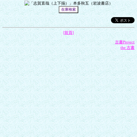
[前頁]
古書Project
the 古書