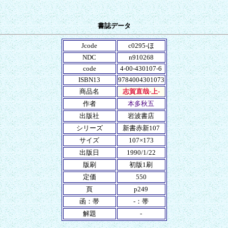
書誌データ
Jcode
c0295-ほ
NDC
n910268
code
4-00-430107-6
ISBN13
9784004301073
商品名
志賀直哉-上-
作者
本多秋五
出版社
岩波書店
シリーズ
新書赤新107
サイズ
107×173
出版日
1990/1/22
版刷
初版1刷
定価
550
頁
p249
函：帯
-：帯
解題
-