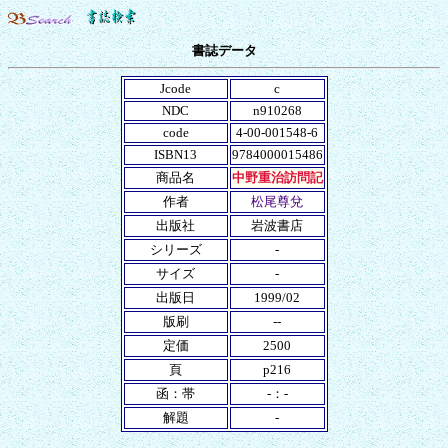
書誌データ
Jcode
c
NDC
n910268
code
4-00-001548-6
ISBN13
9784000015486
商品名
中野重治訪問記
作者
松尾尊兌
出版社
岩波書店
シリーズ
-
サイズ
-
出版日
1999/02
版刷
--
定価
2500
頁
p216
函：帯
-：-
解題
-