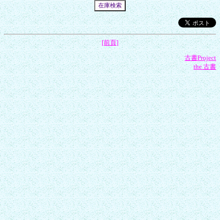
[前頁]
古書Project
the 古書