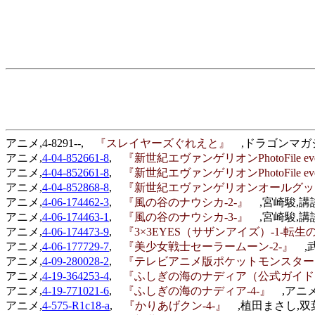
アニメ,4-8291--,
『スレイヤーズぐれえと』
,ドラゴンマガジ
アニメ,
4-04-852661-8
,
『新世紀エヴァンゲリオンPhotoFile 
アニメ,
4-04-852661-8
,
『新世紀エヴァンゲリオンPhotoFile 
アニメ,
4-04-852868-8
,
『新世紀エヴァンゲリオンオールグ
アニメ,
4-06-174462-3
,
『風の谷のナウシカ-2-』
,宮崎駿,講談
アニメ,
4-06-174463-1
,
『風の谷のナウシカ-3-』
,宮崎駿,講談
アニメ,
4-06-174473-9
,
『3×3EYES（サザンアイズ）-1-転
アニメ,
4-06-177729-7
,
『美少女戦士セーラームーン-2-』
,
アニメ,
4-09-280028-2
,
『テレビアニメ版ポケットモンスタ
アニメ,
4-19-364253-4
,
『ふしぎの海のナディア（公式ガイ
アニメ,
4-19-771021-6
,
『ふしぎの海のナディア-4-』
,アニ
アニメ,
4-575-R1c18-a
,
『かりあげクン-4-』
,植田まさし,双葉