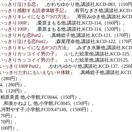
思いっきり泣ける恋』
,かわちゆかり他,講談社,KCD-083,（110円
思いっきり感動する読者体験手記』
,有羽なぎさ他,講談社,KCD-0
思いっきりキレイになる7つの方法』
,寄田みゆき他,講談社,KCD-0
いっきり100P』
,栗原まもる他,講談社,KCD-114,（160円）,
いっきり100P』
,栗原まもる他,講談社,KCD-114,（520円）,
いっきりＨな恋Part2』
,真崎総子他,講談社,KCD-121,（170円）
いっきり泣ける恋Part2』
,森尾理奈他,講談社,KCD-122,（170
思いっきりキレイになる8つの方法』
,みずき水脈他,講談社,KCD-1
思いっきりカッコイイ男の子』
,いしだ絵里他,講談社,KCD-125,
思いっきりカッコイイ男の子』
,いしだ絵里他,講談社,KCD125,（
きり100P Part2』
,かわちゆかり他,講談社,KCD-137,（250
-思いっきりだれにもいえないＨ体験』
,真崎総子他,講談社,KCD1
,（280円）,
34,（280円）,
09,（120円）,
,相原美貴 他,小学館,FC0044,（150円）,
』
,和泉かねよし 他,小学館,FC0045,（150円）,
,河野やす子,小学館,FCDX4714S,（1500円）,
（70円）,
（70円）,
100円）,