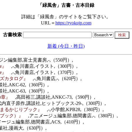
「緑風舎」古書・古本目録
詳細は「緑風舎」のサイトをご覧下さい。
URL＝
https://ryokujp.com
古書検索
新着 (今日・昨日)
ン編集部,富士見書房,-,（550円）,
eve』
,-,角川書店,イラスト,（300円）,
eve』
,-,角川書店,イラスト,（370円）,
ッズカタログ』
,-,角川書店,-,（620円）,
社,AKC-62,（360円）,
社,AKC-63,（360円）,
生の章』
,高田裕三,講談社,ANKC-73,（590円）,
武内直子原作,講談社,ヒットブックス-29-,（300円）,
ーまるかじりブック』
,-,小学館,KPB28,（380円）,
ドブック）』
,アニメージュ編集部,徳間書店,-,（380円）,
メージュ編集部,徳間書店,ACS,（410円）,
社,漫画大,（630円）,