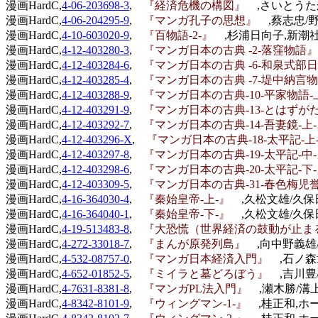
漫画HardC,
4-06-203698-3
,
『経済危機の構図』
,さいとうたか
漫画HardC,
4-06-204295-9
,
『マンガ孔子の思想』
,蔡志忠/
漫画HardC,
4-10-603020-9
,
『百物語-2-』
,杉浦日向子,新潮社
漫画HardC,
4-12-403280-3
,
『マンガ日本の古典 -2-落窪物
漫画HardC,
4-12-403284-6
,
『マンガ日本の古典 -6-和泉式
漫画HardC,
4-12-403285-4
,
『マンガ日本の古典 -7-堤中納
漫画HardC,
4-12-403288-9
,
『マンガ日本の古典-10-平家物語
漫画HardC,
4-12-403291-9
,
『マンガ日本の古典-13-とはず
漫画HardC,
4-12-403292-7
,
『マンガ日本の古典-14-吾妻鏡-
漫画HardC,
4-12-403296-X
,
『マンガ日本の古典-18-太平記-
漫画HardC,
4-12-403297-8
,
『マンガ日本の古典-19-太平記-
漫画HardC,
4-12-403298-6
,
『マンガ日本の古典-20-太平記-
漫画HardC,
4-12-403309-5
,
『マンガ日本の古典-31-春色梅
漫画HardC,
4-16-364030-4
,
『秦始皇帝-上-』
,久松文雄/久保
漫画HardC,
4-16-364040-1
,
『秦始皇帝-下-』
,久松文雄/久保
漫画HardC,
4-19-513483-8
,
『大恐慌（世界経済の鼓動が止
漫画HardC,
4-272-33018-7
,
『まんが原発列島』
,向中野義雄
漫画HardC,
4-532-08757-0
,
『マンガ日本経済入門』
,石ノ森
漫画HardC,
4-652-01852-5
,
『ミイラと墓どろぼう』
,吉川豊
漫画HardC,
4-7631-8381-8
,
『マンガPL法入門』
,瀬木勝/溝
漫画HardC,
4-8342-8101-9
,
『ウィングマン-1-』
,桂正和,ホー