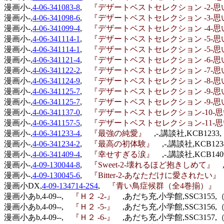
漫画小-,
4-06-341083-8
,
『デザートベストセレクション -2-
漫画小-,
4-06-341098-6
,
『デザートベストセレクション -3-
漫画小-,
4-06-341099-4
,
『デザートベストセレクション -4-
漫画小-,
4-06-341114-1
,
『デザートベストセレクション -5-思
漫画小-,
4-06-341114-1
,
『デザートベストセレクション -5-思
漫画小-,
4-06-341121-4
,
『デザートベストセレクション -6-思
漫画小-,
4-06-341122-2
,
『デザートベストセレクション -7-思
漫画小-,
4-06-341124-9
,
『デザートベストセレクション -8-
漫画小-,
4-06-341125-7
,
『デザートベストセレクション -9-
漫画小-,
4-06-341125-7
,
『デザートベストセレクション -9-
漫画小-,
4-06-341137-0
,
『デザートベストセレクション-10-思いっ
漫画小-,
4-06-341157-5
,
『デザートベストセレクション-11
漫画小-,
4-06-341233-4
,
『最強の純愛』
,-,講談社,KCB1233
漫画小-,
4-06-341234-2
,
『最高の初体験』
,-,講談社,KCB12
漫画小-,
4-06-341409-4
,
『幸せすぎる涙』
,-,講談社,KCB14
漫画小-,
4-09-130044-8
,
『Sweet-2-壊れるほど抱きしめて』
漫画小-,
4-09-130045-6
,
『Bitter-2-あなただけに愛されたい
漫画小DX,
4-09-134714-2S4
,
『青い鳥症候群（全4巻揃）』
漫画小あb,4-09--,
『Ｈ２ -2-』
,あだち充,小学館,SSC3155,
漫画小あb,4-09--,
『Ｈ２ -5-』
,あだち充,小学館,SSC3156,
漫画小あb,4-09--,
『Ｈ２ -6-』
,あだち充,小学館,SSC3157,（