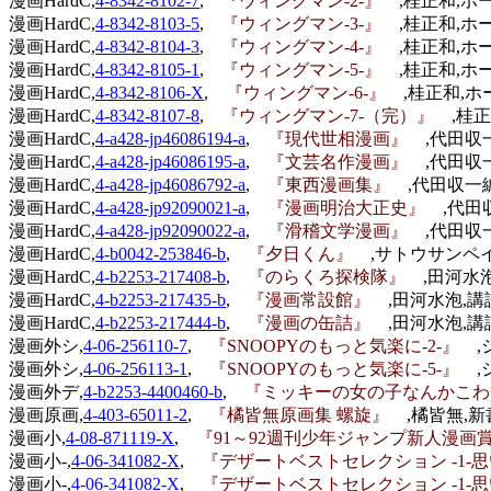
漫画HardC,
4-8342-8102-7
,
『ウィングマン-2-』
,桂正和,ホー
漫画HardC,
4-8342-8103-5
,
『ウィングマン-3-』
,桂正和,ホー
漫画HardC,
4-8342-8104-3
,
『ウィングマン-4-』
,桂正和,ホー
漫画HardC,
4-8342-8105-1
,
『ウィングマン-5-』
,桂正和,ホー
漫画HardC,
4-8342-8106-X
,
『ウィングマン-6-』
,桂正和,ホー
漫画HardC,
4-8342-8107-8
,
『ウィングマン-7-（完）』
,桂正
漫画HardC,
4-a428-jp46086194-a
,
『現代世相漫画』
,代田収
漫画HardC,
4-a428-jp46086195-a
,
『文芸名作漫画』
,代田収
漫画HardC,
4-a428-jp46086792-a
,
『東西漫画集』
,代田収一編
漫画HardC,
4-a428-jp92090021-a
,
『漫画明治大正史』
,代田
漫画HardC,
4-a428-jp92090022-a
,
『滑稽文学漫画』
,代田収
漫画HardC,
4-b0042-253846-b
,
『夕日くん』
,サトウサンペイ,
漫画HardC,
4-b2253-217408-b
,
『のらくろ探検隊』
,田河水
漫画HardC,
4-b2253-217435-b
,
『漫画常設館』
,田河水泡,講
漫画HardC,
4-b2253-217444-b
,
『漫画の缶詰』
,田河水泡,講
漫画外シ,
4-06-256110-7
,
『SNOOPYのもっと気楽に-2-』
,
漫画外シ,
4-06-256113-1
,
『SNOOPYのもっと気楽に-5-』
,
漫画外デ,
4-b2253-4400460-b
,
『ミッキーの女の子なんかこ
漫画原画,
4-403-65011-2
,
『橘皆無原画集 螺旋』
,橘皆無,新書
漫画小,
4-08-871119-X
,
『91～92週刊少年ジャンプ新人漫画賞ホッ
漫画小-,
4-06-341082-X
,
『デザートベストセレクション -1
漫画小-,
4-06-341082-X
,
『デザートベストセレクション -1