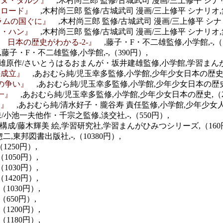
ャンヌ・ダルク』
,木村尚三郎 監修/古城武司 漫画/三上修平 シナ
ク・ロード』
,木村尚三郎 監修/古城武司 漫画/三上修平 シナリオ,
スラムの国ぐに』
,木村尚三郎 監修/古城武司 漫画/三上修平 シナ
ギス・ハン』
,木村尚三郎 監修/古城武司 漫画/三上修平 シナリオ,
 日本の歴史がわかる-2-』
,藤子・F・不二雄監修,小学館,-,（1
,藤子・F・不二雄監修,小学館,-,（390円）,
雄原作/さいとうはるおまんが・坂井建雄監修,小学館,学習まんが
府の成立』
,あおむら純/児玉幸多監修,小学館,少年少女日本の歴史,
名の争い』
,あおむら純/児玉幸多監修,小学館,少年少女日本の歴史,
統一』
,あおむら純/児玉幸多監修,小学館,少年少女日本の歴史,（2
式部』
,あおむら純/清水好子・朧谷寿 責任監修,小学館,少年少女人
/小池一夫他作・千宗之監修,淡交社,-,（550円）,
 構成/藤木輝美 絵,学習研究社,学習まんがひみつシリーズ,（160
惣二,東邦図書出版社,-,（10380円）,
1250円）,
（1050円）,
（1030円）,
1420円）,
（1030円）,
（650円）,
（1200円）,
（1180円）,