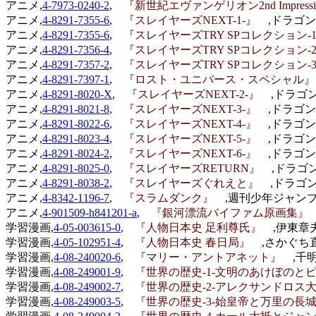
アニメ,
4-7973-0240-2
,
『新世紀エヴァンゲリオン2nd Impres
アニメ,
4-8291-7355-6
,
『スレイヤーズNEXT-1-』
,ドラゴン
アニメ,
4-8291-7355-6
,
『スレイヤーズTRY SPコレクション-
アニメ,
4-8291-7356-4
,
『スレイヤーズTRY SPコレクション-
アニメ,
4-8291-7357-2
,
『スレイヤーズTRY SPコレクション-
アニメ,
4-8291-7397-1
,
『ロスト・ユニバース・スペシャル
アニメ,
4-8291-8020-X
,
『スレイヤーズNEXT-2-』
,ドラゴン
アニメ,
4-8291-8021-8
,
『スレイヤーズNEXT-3-』
,ドラゴン
アニメ,
4-8291-8022-6
,
『スレイヤーズNEXT-4-』
,ドラゴン
アニメ,
4-8291-8023-4
,
『スレイヤーズNEXT-5-』
,ドラゴン
アニメ,
4-8291-8024-2
,
『スレイヤーズNEXT-6-』
,ドラゴン
アニメ,
4-8291-8025-0
,
『スレイヤーズRETURN』
,ドラゴン
アニメ,
4-8291-8038-2
,
『スレイヤーズぐれえと』
,ドラゴン
アニメ,
4-8342-1196-7
,
『スラムダンク』
,週刊少年ジャンプ編
アニメ,
4-901509-h841201-a
,
『銀河漂流バイファム原画集
学習漫画,
4-05-003615-0
,
『人物日本史 足利尊氏』
,伊東章
学習漫画,
4-05-102951-4
,
『人物日本史 春日局』
,さかぐち
学習漫画,
4-08-240020-6
,
『マリー・アントアネット』
,千
学習漫画,
4-08-249001-9
,
『世界の歴史-1-文明のあけぼの
学習漫画,
4-08-249002-7
,
『世界の歴史-2-アレクサンドロ
学習漫画,
4-08-249003-5
,
『世界の歴史-3-始皇帝と万里の