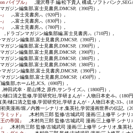
sion バイブル』
,瀧沢尊子 編/松下貴人 構成,ソフトバンク,SEGA
マガジン編集部,富士見書房,DMCSP,（390円）,
1-』
,-,富士見書房,-,（920円）,
2-』
,-,富士見書房,-,（830円）,
3-』
,-,富士見書房,-,（780円）,
』
,ドラゴンマガジン編集部編,富士見書房,-,（710円）,
マガジン編集部,富士見書房,DMCSP,（390円）,
マガジン編集部,富士見書房,DMCSP,（390円）,
マガジン編集部,富士見書房,DMCSP,（390円）,
マガジン編集部,富士見書房,DMCSP,（380円）,
マガジン編集部,富士見書房,DMCSP,（380円）,
マガジン編集部,富士見書房,DMCSP,（390円）,
マガジン編集部,富士見書房,DMCSP,（450円）,
集部,ホーム社,JCS,（690円）,
』
,神田武幸・星山博之 原作,サンライズ,-,（1800円）,
夫/樋口清之監修,学習研究社,学研まんが・人物日本史-6-,（180円
直美/樋口清之監修,学習研究社,学研まんが・人物日本史-33-,（18
明初美漫画/堀ノ内雅一シナリオ,集英社,学習漫画世界の伝記,（20
とピラミッド』
,木村尚三郎 監修/古城武司 漫画/三上修平 シナリ
ス大王の帝国』
,木村尚三郎 監修/古城武司 漫画/三上修平 シナリ
長城』
,木村尚三郎 監修/古城武司 漫画/三上修平 シナリオ,集英社