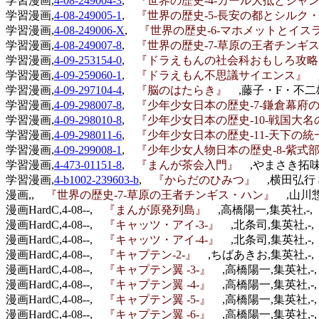
学習漫画,
4-08-249004-3
,
『世界の歴史-4-カール大抵とジ
学習漫画,
4-08-249005-1
,
『世界の歴史-5-長安の都とシル
学習漫画,
4-08-249006-X
,
『世界の歴史-6-マホメットとイ
学習漫画,
4-08-249007-8
,
『世界の歴史-7-草原の王者チン
学習漫画,
4-09-253154-0
,
『ドラえもんの社会科おもしろ攻略
学習漫画,
4-09-259060-1
,
『ドラえもん不思議サイエンス』
学習漫画,
4-09-297104-4
,
『脳のはたらき』
,藤子・F・不二
学習漫画,
4-09-298007-8
,
『少年少女日本の歴史-7-鎌倉幕
学習漫画,
4-09-298010-8
,
『少年少女日本の歴史-10-戦国大
学習漫画,
4-09-298011-6
,
『少年少女日本の歴史-11-天下の
学習漫画,
4-09-299008-1
,
『少年少女人物日本の歴史-8-紫
学習漫画,
4-473-01151-8
,
『まんが茶会入門』
,やまさき拓味
学習漫画,
4-b1002-239603-b
,
『からだのひみつ』
,横田弘行
漫画,,
『世界の歴史-7-草原の王者チンギス・ハン』
,山川
漫画HardC,4-08--,
『まんが原発列島』
,高橋陽一,集英社,-,（
漫画HardC,4-08--,
『キャッツ・アイ-3-』
,北条司,集英社,-,
漫画HardC,4-08--,
『キャッツ・アイ-4-』
,北条司,集英社,-,
漫画HardC,4-08--,
『キャプテン-2-』
,ちばあきお,集英社,-,（
漫画HardC,4-08--,
『キャプテン翼 -3-』
,高橋陽一,集英社,-,
漫画HardC,4-08--,
『キャプテン翼 -4-』
,高橋陽一,集英社,-,
漫画HardC,4-08--,
『キャプテン翼 -5-』
,高橋陽一,集英社,-,
漫画HardC,4-08--,
『キャプテン翼 -6-』
,高橋陽一,集英社,-,