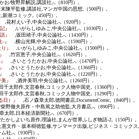
お/牧野昇解説,講談社,-,（810円）,
野末陳平監修,講談社,マンガ中国の思想,（500円）,
,新潮コミック,（450円）,
語』
,花村えい子,中央公論社,-,（920円）,
部日記』
,いがらしゆみこ,中央公論社,-,（1030円）,
言物語』
,坂田靖子,中央公論社,-,（1430円）,
-上-』
,横山光輝,中央公論社,-,（1590円）,
がたり』
,いがらしゆみこ,中央公論社,-,（1500円）,
上-』
,竹宮恵子,中央公論社,-,（1620円）,
上-』
,さいとうたかお,中央公論社,-,（1470円）,
中-』
,さいとうたかお,中央公論社,-,（1360円）,
下-』
,さいとうたかお,中央公論社,-,（1220円）,
児誉美』
,酒井美羽,中央公論社,-,（1260円）,
田千太郎作,文芸春秋,コミック人物中国史,（1360円）,
田千太郎作,文芸春秋,コミック人物中国史,（1290円）,
まる日）』
,石ノ森章太郎,徳間書店,DocumentComic,（840円）,
/柴野徹夫原作・中島篤之助他監,大月書店,-,（890円）,
章太郎,日本経済新聞社,-,（670円）,
/たかしよいち原作,理論社,まんが世界ふしぎ物語-2,（150円）,
上憲文作・坂本樹徳監修,サンマーク出版,ビジネス・コミックス,（
ム社,-,（930円）,