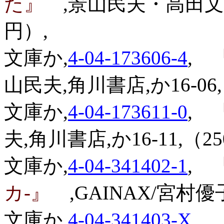
た』
,景山民夫・高田文夫,
円）,
文庫か,
4-04-173606-4
,
『
山民夫,角川書店,か16-06,
文庫か,
4-04-173611-0
,
『
夫,角川書店,か16-11,（2
文庫か,
4-04-341402-1
,
『
カ-』
,GAINAX/宮村優
文庫か,
4-04-341403-X
,
『