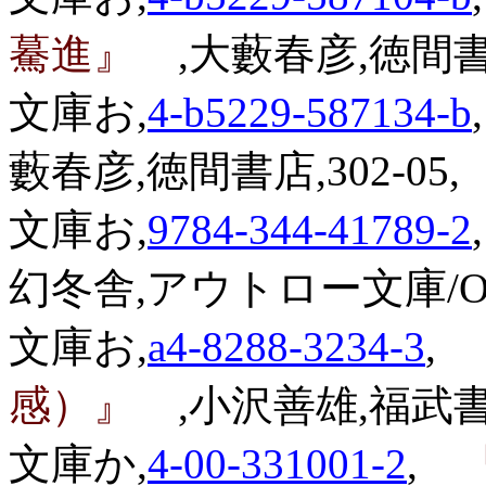
驀進』
,大藪春彦,徳間書店
文庫お,
4-b5229-587134-b
,
藪春彦,徳間書店,302-05,
文庫お,
9784-344-41789-2
,
幻冬舎,アウトロー文庫/O-1
文庫お,
a4-8288-3234-3
,
『
感）』
,小沢善雄,福武書店
文庫か,
4-00-331001-2
,
『