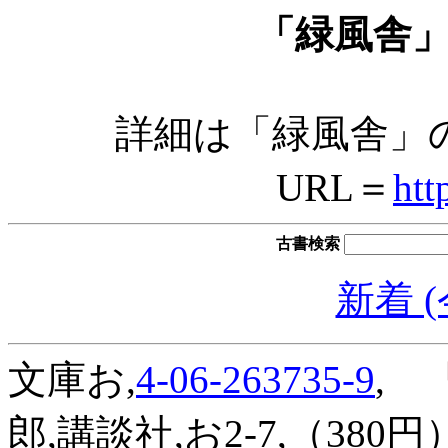
「緑風舎
詳細は「緑風舎」
URL＝
htt
古書検索
新着 
文庫お,
4-06-263735-9
,
『
郎,講談社,お2-7,（380円