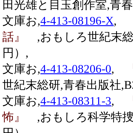
田光雄と目玉創作室,青春出版
文庫お,
4-413-08196-X
,
『
話』
,おもしろ世紀末総研
円）,
文庫お,
4-413-08206-0
,
『
世紀末総研,青春出版社,B20
文庫お,
4-413-08311-3
,
『
怖』
,おもしろ科学特捜班
円）,