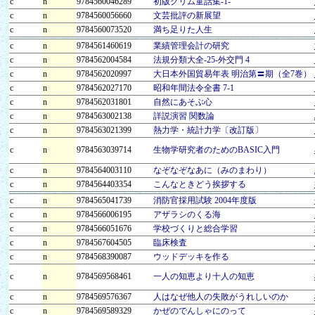
c
n
9784560046289
初版グリム童話集-1-
c
n
9784560056660
文芸批評の新展望
c
n
9784560073520
満ち足りた人生
c
n
9784561460619
業績管理会計の研究
c
n
9784562004584
法規分類大全-25-外交門 4
c
n
9784562020997
大日本外国貿易年表 明治第〓期（全7巻）
c
n
9784562027170
昭和年間法令全書 7-1
c
n
9784562031801
自然にあそぶ心
c
n
9784563002138
詳説演習 関数論
c
n
9784563021399
熱力学・統計力学〔改訂版〕
c
n
9784563039714
生物学研究者のためのBASIC入門
c
n
9784564003110
なぞなぞなあに（みのまわり）
c
n
9784564403354
こんなときどう挨拶する
c
n
9784565041739
消防官採用試験 2004年度版
c
n
9784566006195
アザラシのくる海
c
n
9784566051676
学校づくりと総合学習
c
n
9784567604505
臨床検査
c
n
9784568390087
ウッドデッキを作る
c
n
9784569568461
一人の知恵より十人の知恵
c
n
9784569576367
人はなぜ他人の失敗がうれしいのか
c
n
9784569589329
かぜのでんしゃにのって