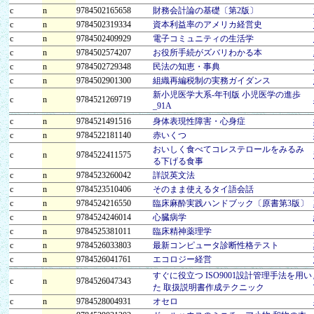
c
n
9784502165658
財務会計論の基礎〔第2版〕
c
n
9784502319334
資本利益率のアメリカ経営史
c
n
9784502409929
電子コミュニティの生活学
c
n
9784502574207
お役所手続がズバリわかる本
c
n
9784502729348
民法の知恵・事典
c
n
9784502901300
組織再編税制の実務ガイダンス
新小児医学大系-年刊版 小児医学の進歩
c
n
9784521269719
_91A
c
n
9784521491516
身体表現性障害・心身症
c
n
9784522181140
赤いくつ
おいしく食べてコレステロールをみるみ
c
n
9784522411575
る下げる食事
c
n
9784523260042
詳説英文法
c
n
9784523510406
そのまま使えるタイ語会話
c
n
9784524216550
臨床麻酔実践ハンドブック〔原書第3版〕
c
n
9784524246014
心臓病学
c
n
9784525381011
臨床精神薬理学
c
n
9784526033803
最新コンピュータ診断性格テスト
c
n
9784526041761
エコロジー経営
すぐに役立つ ISO9001設計管理手法を用い
c
n
9784526047343
た 取扱説明書作成テクニック
c
n
9784528004931
オセロ