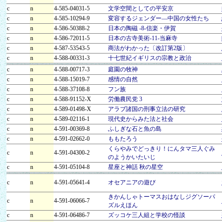
c
n
4-585-04031-5
文学空間としての平安京
c
n
4-585-10294-9
変容するジェンダー―中国の女性たち
c
n
4-586-50388-2
日本の陶磁 -8-信楽・伊賀
c
n
4-586-72011-5
日本の古寺美術-11-当麻寺
c
n
4-587-53543-5
商法がわかった〔改訂第2版〕
c
n
4-588-00331-3
十七世紀イギリスの宗教と政治
c
n
4-588-00717-3
庭園の牧神
c
n
4-588-15019-7
感情の自然
c
n
4-588-37108-8
フン族
c
n
4-588-91152-X
労働農民党 3
c
n
4-589-01498-X
アラブ諸国の刑事立法の研究
c
n
4-589-02116-1
現代史からみた法と社会
c
n
4-591-00369-8
ふしぎな石と魚の島
c
n
4-591-02662-0
ももたろう
くらやみでどっきり！にんタマ三人ぐみ
c
n
4-591-04300-2
のようかいたいじ
c
n
4-591-05104-8
星座と神話 秋の星空
c
n
4-591-05641-4
オセアニアの遊び
きかんしゃトーマスおはなしジグソーパ
c
n
4-591-06066-7
ズルえほん
c
n
4-591-06486-7
ズッコケ三人組と学校の怪談