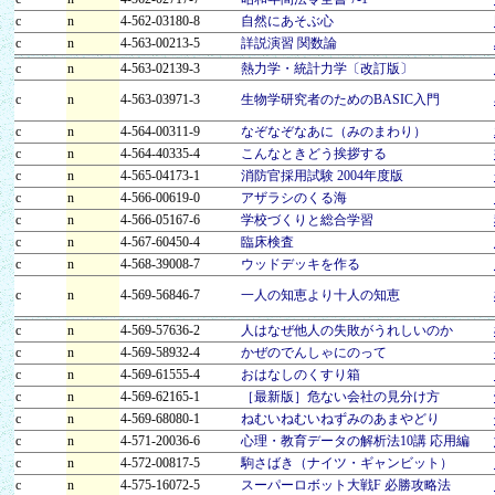
c
n
4-562-03180-8
自然にあそぶ心
c
n
4-563-00213-5
詳説演習 関数論
c
n
4-563-02139-3
熱力学・統計力学〔改訂版〕
c
n
4-563-03971-3
生物学研究者のためのBASIC入門
c
n
4-564-00311-9
なぞなぞなあに（みのまわり）
c
n
4-564-40335-4
こんなときどう挨拶する
c
n
4-565-04173-1
消防官採用試験 2004年度版
c
n
4-566-00619-0
アザラシのくる海
c
n
4-566-05167-6
学校づくりと総合学習
c
n
4-567-60450-4
臨床検査
c
n
4-568-39008-7
ウッドデッキを作る
c
n
4-569-56846-7
一人の知恵より十人の知恵
c
n
4-569-57636-2
人はなぜ他人の失敗がうれしいのか
c
n
4-569-58932-4
かぜのでんしゃにのって
c
n
4-569-61555-4
おはなしのくすり箱
c
n
4-569-62165-1
［最新版］危ない会社の見分け方
c
n
4-569-68080-1
ねむいねむいねずみのあまやどり
c
n
4-571-20036-6
心理・教育データの解析法10講 応用編
c
n
4-572-00817-5
駒さばき（ナイツ・ギャンビット）
c
n
4-575-16072-5
スーパーロボット大戦F 必勝攻略法