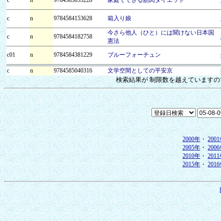
c
n
9784584153628
箱入り娘
今さら他人（ひと）には聞けない日本国
c
n
9784584182758
憲法
c01
n
9784584381229
ブルーフォーチュン
c
n
9784585040316
文学空間としての平安京
検索結果が 制限数を越えています
2000年
・
200
2005年
・
200
2010年
・
201
2015年
・
201