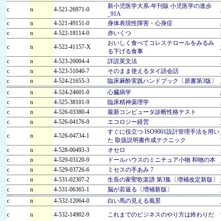
新小児医学大系-年刊版 小児医学の進歩
c
n
4-521-26971-0
_91A
c
n
4-521-49151-0
身体表現性障害・心身症
c
n
4-522-18114-0
赤いくつ
おいしく食べてコレステロールをみるみ
c
n
4-522-41157-X
る下げる食事
c
n
4-523-26004-4
詳説英文法
c
n
4-523-51040-7
そのまま使えるタイ語会話
c
n
4-524-21655-3
臨床麻酔実践ハンドブック〔原書第3版〕
c
n
4-524-24601-0
心臓病学
c
n
4-525-38101-9
臨床精神薬理学
c
n
4-526-03380-4
最新コンピュータ診断性格テスト
c
n
4-526-04176-9
エコロジー経営
すぐに役立つ ISO9001設計管理手法を用い
c
n
4-526-04734-1
た 取扱説明書作成テクニック
c
n
4-528-00493-3
オセロ
c
n
4-529-03120-9
ドールハウスのミニチュア小物 和物の本
c
n
4-529-03726-6
ミセスの手あみ 7
c
n
4-531-02307-2
生長の家聖歌楽譜 第3集〔増補改定新版〕
c
n
4-531-06365-1
脳が若返る〔増補新版〕
c
n
4-532-12064-0
白い馬の見える風景
c
n
4-532-14902-9
これまでのビジネスのやり方は終わりだ