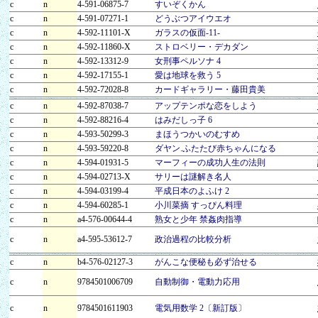
c
n
4-591-06875-7
すいぞくかん
c
n
4-591-07271-1
どうぶつアイウエオ
c
n
4-592-11101-X
ガラスの仮面-11-
c
n
4-592-11860-X
ストロベリー・デカダン
c
n
4-592-13312-9
女刑事ペルソナ 4
c
n
4-592-17155-1
愛は地球を救う 5
c
n
4-592-72028-8
カードギャラリー・藤田貴美
c
n
4-592-87038-7
アップテンポな恋をしよう
c
n
4-592-88216-4
はみだしっ子 6
c
n
4-593-50299-3
まほうつかいのむすめ
c
n
4-593-59220-8
ダヤン.ふたたび赤ちゃんになる
c
n
4-594-01931-5
マーフィーの成功人生の法則
c
n
4-594-02713-X
サリーは謎解き名人
c
n
4-594-03199-4
平成日本のよふけ 2
c
n
4-594-60285-1
小川菜摘 すっぴん料理
c
n
a4-576-00644-4
熟女と少年 禁姦肉指導
c
n
a4-595-53612-7
政治過程の比較分析
c
n
b4-576-02127-3
がんこな便秘も必ず治せる
c
n
9784501006709
自動制御・電動力応用
c
n
9784501611903
電気用数学 2〔新訂版〕