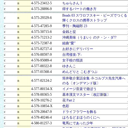
c
n
4-575-23412-5
ちゅらさん 1
c
n
4-575-28896-9
得するパートの働き方
Beads 03 スワロフスキー・ビーズでつくる
c
n
4-575-29329-6
輝くクロスの携帯ストラップ
c
n
4-575-47285-9
季刊・陶磁郎 23
c
n
4-575-50715-6
金銭と掟
c
n
4-575-71213-2
沖縄美味（うまい）のナ・ン・ダ!?
c
n
4-575-72387-8
組曲“愛”
c
n
4-575-82727-4
お好きにデリバリー
c
n
4-576-00597-9
台湾侵攻-下-
c
n
4-576-95089-4
女子校の怪談
c
n
4-577-00322-8
ゆきんこ
c
n
4-577-01568-4
めんどりと こむぎつぶ
筒井敬介童話全集 -9-コルプス先生汽車へ
c
n
4-577-02124-2
のる〔オンデマンド版〕
c
n
4-577-80154-X
イメージ音楽で遊ぼう
c
n
4-578-00365-5
基本漢文マスター〔改訂新版〕
c
n
4-579-10276-2
花 Part 2
c
n
4-579-10854-X
色彩
c
n
4-579-20647-9
ドライフラワーを飾る
c
n
4-579-40246-4
はろるどまほうのくにへ
c
n
4-580-81257-3
竜馬にであった少年