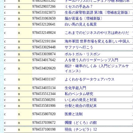
c
n
9784529031202
ドールハウスのミニチュア小物 和物の本
c
n
9784529037266
ミセスの手あみ 7
c
n
9784531023073
生長の家聖歌楽譜 第3集〔増補改定新版〕
c
n
9784531063659
脳が若返る〔増補新版〕
c
n
9784532120641
白い馬の見える風景
c
n
9784532149024
これまでのビジネスのやり方は終わりだ
c
n
9784532191184
海外軍団 世界市場を変える新しい中国人
c
n
9784533029448
サファリへ行こう
c
n
9784533039874
ポルトガル・リスボン
c
n
9784534017642
人を使う人のリーダーシップ入門
統計・確率のしくみ（入門ビジュアルサ
c
n
9784534026620
イエンス）
c
n
9784534031167
よくわかるデータウェアハウス
c
n
9784534035134
生化学超入門
c
n
9784535512344
私のベンタム研究
c
n
9784535560291
いじめの発見と対策
c
n
9784535581906
分裂と統合の世紀末
c
n
9784535807020
医療と法制
c
n
9784537039672
髑髏（どくろ）の館
c
n
9784537100198
弱虫（チンピラ）12