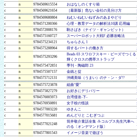
c
n
9784569615554
おはなしのくすり箱
c
n
9784569621654
［最新版］危ない会社の見分け方
c
n
9784569680804
ねむいねむいねずみのあまやどり
c
n
9784571200366
心理・教育データの解析法10講 応用編
c
n
9784572008176
駒さばき（ナイツ・ギャンビット）
c
n
9784575160727
スーパーロボット大戦F 必勝攻略法
c
n
9784575234121
ちゅらさん 1
c
n
9784575288964
得するパートの働き方
Beads 03 スワロフスキー・ビーズでつくる
c
n
9784575293296
輝くクロスの携帯ストラップ
c
n
9784575472851
季刊・陶磁郎 23
c
n
9784575507157
金銭と掟
c
n
9784575712131
沖縄美味（うまい）のナ・ン・ダ!?
c
n
9784575723878
組曲“愛”
c
n
9784575827279
お好きにデリバリー
c
n
9784576005973
台湾侵攻-下-
c
n
9784576950891
女子校の怪談
c
n
9784577003220
ゆきんこ
c
n
9784577015681
めんどりと こむぎつぶ
筒井敬介童話全集 -9-コルプス先生汽車へ
c
n
9784577021248
のる〔オンデマンド版〕
c
n
9784577801543
イメージ音楽で遊ぼう