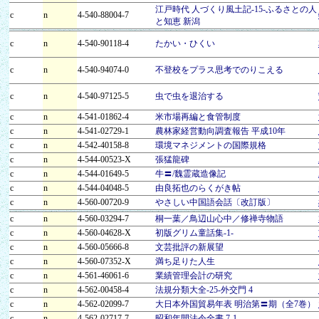
江戸時代 人づくり風土記-15-ふるさとの人
c
n
4-540-88004-7
と知恵 新潟
c
n
4-540-90118-4
たかい・ひくい
c
n
4-540-94074-0
不登校をプラス思考でのりこえる
c
n
4-540-97125-5
虫で虫を退治する
c
n
4-541-01862-4
米市場再編と食管制度
c
n
4-541-02729-1
農林家経営動向調査報告 平成10年
c
n
4-542-40158-8
環境マネジメントの国際規格
c
n
4-544-00523-X
張猛龍碑
c
n
4-544-01649-5
牛〓/魏霊蔵造像記
c
n
4-544-04048-5
由良拓也のらくがき帖
c
n
4-560-00720-9
やさしい中国語会話〔改訂版〕
c
n
4-560-03294-7
桐一葉／鳥辺山心中／修禅寺物語
c
n
4-560-04628-X
初版グリム童話集-1-
c
n
4-560-05666-8
文芸批評の新展望
c
n
4-560-07352-X
満ち足りた人生
c
n
4-561-46061-6
業績管理会計の研究
c
n
4-562-00458-4
法規分類大全-25-外交門 4
c
n
4-562-02099-7
大日本外国貿易年表 明治第〓期（全7巻）
c
n
4-562-02717-7
昭和年間法令全書 7-1