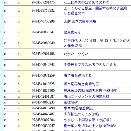
c
n
9784537201475
江上佳奈美のはじめての料理
よーくわかる独立・開業する時の資金繰
c
n
9784539717332
りと税金の本
c
n
9784540750298
図解 四季の薬草利用
c
n
9784540830341
健康食みそ
江戸時代 人づくり風土記-15-ふるさとの人
c
n
9784540880049
と知恵 新潟
c
n
9784540901188
たかい・ひくい
c
n
9784540940743
不登校をプラス思考でのりこえる
c
n
9784540971259
虫で虫を退治する
c
n
9784541018625
米市場再編と食管制度
c
n
9784541027290
農林家経営動向調査報告 平成10年
c
n
9784542401587
環境マネジメントの国際規格
c
n
9784544005233
張猛龍碑
c
n
9784544016499
牛〓/魏霊蔵造像記
c
n
9784544040487
由良拓也のらくがき帖
c
n
9784560007204
やさしい中国語会話〔改訂版〕
c
n
9784560032947
桐一葉／鳥辺山心中／修禅寺物語