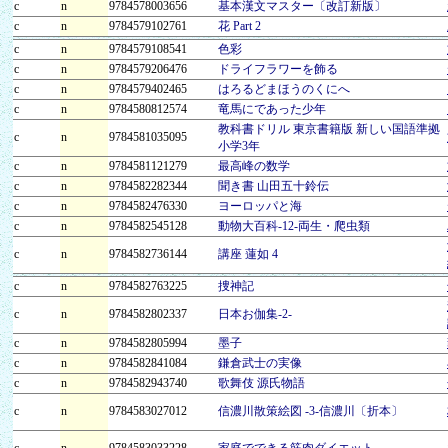
c
n
9784578003656
基本漢文マスター〔改訂新版〕
c
n
9784579102761
花 Part 2
c
n
9784579108541
色彩
c
n
9784579206476
ドライフラワーを飾る
c
n
9784579402465
はろるどまほうのくにへ
c
n
9784580812574
竜馬にであった少年
教科書ドリル 東京書籍版 新しい国語準拠
c
n
9784581035095
小学3年
c
n
9784581121279
最高峰の数学
c
n
9784582282344
聞き書 山田五十鈴伝
c
n
9784582476330
ヨーロッパと海
c
n
9784582545128
動物大百科-12-両生・爬虫類
c
n
9784582736144
講座 蓮如 4
c
n
9784582763225
捜神記
c
n
9784582802337
日本お伽集-2-
c
n
9784582805994
墨子
c
n
9784582841084
鎌倉武士の実像
c
n
9784582943740
歌舞伎 源氏物語
c
n
9784583027012
信濃川散策絵図 -3-信濃川〔折本〕
c
n
9784583033228
家庭でできる筋肉ダイエット