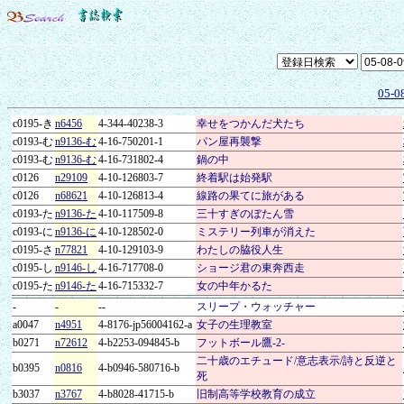
05-0
c0195-き
n6456
4-344-40238-3
幸せをつかんだ犬たち
c0193-む
n9136-む
4-16-750201-1
パン屋再襲撃
c0193-む
n9136-む
4-16-731802-4
鍋の中
c0126
n29109
4-10-126803-7
終着駅は始発駅
c0126
n68621
4-10-126813-4
線路の果てに旅がある
c0193-た
n9136-た
4-10-117509-8
三十すぎのぼたん雪
c0193-に
n9136-に
4-10-128502-0
ミステリー列車が消えた
c0195-さ
n77821
4-10-129103-9
わたしの脇役人生
c0195-し
n9146-し
4-16-717708-0
ショージ君の東奔西走
c0195-た
n9146-た
4-16-715332-7
女の中年かるた
-
-
--
スリープ・ウォッチャー
a0047
n4951
4-8176-jp56004162-a
女子の生理教室
b0271
n72612
4-b2253-094845-b
フットボール鷹-2-
二十歳のエチュード/意志表示/詩と反逆と
b0395
n0816
4-b0946-580716-b
死
b3037
n3767
4-b8028-41715-b
旧制高等学校教育の成立