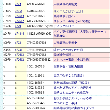
c0070
n723
4-938547-60-0
人獣戯画の美術史
c0095
n7751
4-418-94507-5
猿ぐつわがはずれた日
c8279
n72613
4-257-91708-3
最終戦争伝説-1-
c9979
n72612
4-06-336783-5S12
ストッパー毒島（全12巻揃）
z9476
n779
4-88672-z16515-y996
ディックNo.175
ボイン妻特選画報（人妻熟女報告テーマ
z9476
u74844
4-8128-z07620-z066
別写真集）
c0070
n723
9784938547608
人獣戯画の美術史
c0095
n7751
9784418945078
猿ぐつわがはずれた日
c8279
n72613
9784257917083
最終戦争伝説-1-
c9979
n72612
9784063367836S12
ストッパー毒島（全12巻揃）
c
n
4-501-00670-6
自動制御・電動力応用
c
n
4-501-61190-1
電気用数学 2〔新訂版〕
c
n
4-502-16565-4
財務会計論の基礎〔第2版〕
c
n
4-502-31933-3
資本利益率のアメリカ経営史
c
n
4-502-40992-8
電子コミュニティの生活学
c
n
4-502-57420-1
お役所手続がズバリわかる本
c
n
4-502-72934-5
民法の知恵・事典
c
n
4-502-90130-X
組織再編税制の実務ガイダンス