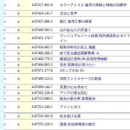
c
n
4-87417-401-9
カラーアトラス 歯牙の再植と移植の治療学
c
n
4-87424-141-7
文法と音声
c
n
4-87437-488-3
新訂 港湾工事の積算
c
n
4-87440-585-1
山のあなたの空遠く
ヴィジュアルノート結核 院内感染防止ガイ
c
n
4-87451-176-7
イン
c
n
4-87454-983-7
昭和30年代の百人 風貌
c
n
4-87460-266-5
絵で見る建設図解事典 -4-
c
n
4-87460-770-5
建築設計資料-88-拡張型博物館
c
n
4-87466-005-3
先生 歌舞伎が演りたい
c
n
4-87471-277-0
Jポップ大全-10-
c
n
4-87489-123-3
市民ランドスケープの創造
c
n
4-87499-146-7
良寛の心を求めて
c
n
4-87502-228-X
アジアの形を読む
c
n
4-87513-080-5
観光の新分野 産業観光
c
n
4-87521-246-1
アメノヒボコ
c
n
4-87534-301-9
吹き抜ける風
c
n
4-87555-220-3
講座 自治体職員の能力