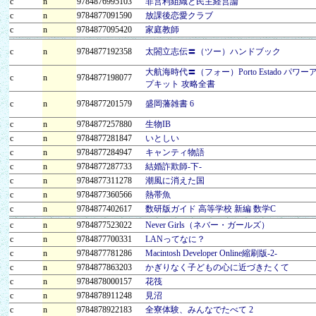
c
n
9784876995103
非営利組織と民主経営論
c
n
9784877091590
放課後恋愛クラブ
c
n
9784877095420
家庭教師
c
n
9784877192358
太閤立志伝〓（ツー）ハンドブック
大航海時代〓（フォー）Porto Estado パワー
c
n
9784877198077
プキット 攻略全書
c
n
9784877201579
盛岡藩雑書 6
c
n
9784877257880
生物IB
c
n
9784877281847
いとしい
c
n
9784877284947
キャンティ物語
c
n
9784877287733
結婚詐欺師-下-
c
n
9784877311278
潮風に消えた国
c
n
9784877360566
熱帯魚
c
n
9784877402617
数研版ガイド 高等学校 新編 数学C
c
n
9784877523022
Never Girls（ネバー・ガールズ）
c
n
9784877700331
LANってなに？
c
n
9784877781286
Macintosh Developer Online縮刷版-2-
c
n
9784877863203
かぎりなく子どもの心に近づきたくて
c
n
9784878000157
花筏
c
n
9784878911248
見沼
c
n
9784878922183
全寮体験、みんなでたべて 2