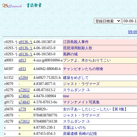
09-0
c0293-う
n9136-う
4-06-181387-0
江田島殺人事件
c0293-う
n9136-う
4-06-181455-9
琵琶湖周航殺人歌
c0293-う
n9136-う
4-06-181583-0
風葬の城
a0093
n913
4-zzz-jp80016094-a
ブンナよ、木からおりてこい
b0397
n933
4-b6942-880640-b
チャンピオンたちの朝食
b1352
n5204
4-b0927-712021-b
建築をめざして
c0079
-
4-8387-0077-6
ジャスト・ラヴァーズ
c0279
n72612
4-08-871613-2
スラムダンク -3-
g0076
u74841
4-8470-108904
time
g0172
u74843
4-576-87013-0o
マドンナメイト写真集
z9476
n779
4-89829--
女の子あ～したいこ～したい【第 8集】
c0079
-
9784838700776
ジャスト・ラヴァーズ
c0279
n72612
9784088716138
スラムダンク -3-
c
n
4-87395-230-1
言葉は.いのち
c
n
4-87415-054-3
原爆遺構 長崎の記憶