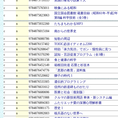
c
n
9784875719335
英国の著名小説家十人
c
n
9784875765011
映像にみる昭和
国立国会図書館 蔵書目録（昭和61年‐平成2
c
n
9784875823063
第8編 科学技術（全3巻）
c
n
9784875932260
たちまちわかるMP3
c
n
9784876015184
南からの世界史
c
n
9784876080786
短歌の周辺
c
n
9784876157402
TOEIC必須イディオム2200
c
n
9784876208647
特効「体力気功」でガン・慢性病に克つ
c
n
9784876370290
認知・言語促進プログラム（全3冊）
c
n
9784876391158
食と健康の科学
c
n
9784876452149
箱根旧街道 石畳と杉並木
c
n
9784876474776
「恵那の教育」資料集
c
n
9784876520602
獅子の時代 1
c
n
9784876533305
遺伝的プログラミング
c
n
9784876631612
信州の鉄道碑ものがたり
c
n
9784876680696
医療と社会〔復刻版〕
c
n
9784876871988
クルマの新技術用語 車体・新システム編
c
n
9784876894383
ふたりエッチ愛の深層心理解析書
c
n
9784876981175
歴史 1
c
n
9784876992003
核兵器のない世界へ