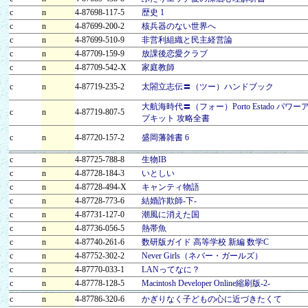
c
n
4-87698-117-5
歴史 1
c
n
4-87699-200-2
核兵器のない世界へ
c
n
4-87699-510-9
非営利組織と民主経営論
c
n
4-87709-159-9
放課後恋愛クラブ
c
n
4-87709-542-X
家庭教師
c
n
4-87719-235-2
太閤立志伝〓（ツー）ハンドブック
大航海時代〓（フォー）Porto Estado パワー
c
n
4-87719-807-5
プキット 攻略全書
c
n
4-87720-157-2
盛岡藩雑書 6
c
n
4-87725-788-8
生物IB
c
n
4-87728-184-3
いとしい
c
n
4-87728-494-X
キャンティ物語
c
n
4-87728-773-6
結婚詐欺師-下-
c
n
4-87731-127-0
潮風に消えた国
c
n
4-87736-056-5
熱帯魚
c
n
4-87740-261-6
数研版ガイド 高等学校 新編 数学C
c
n
4-87752-302-2
Never Girls（ネバー・ガールズ）
c
n
4-87770-033-1
LANってなに？
c
n
4-87778-128-5
Macintosh Developer Online縮刷版-2-
c
n
4-87786-320-6
かぎりなく子どもの心に近づきたくて