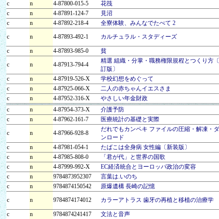
c
n
4-87800-015-5
花筏
c
n
4-87891-124-7
見沼
c
n
4-87892-218-4
全寮体験、みんなでたべて 2
c
n
4-87893-492-1
カルチュラル・スタディーズ
c
n
4-87893-985-0
貧
精選 組織・分掌・職務権限規程とつくり方
c
n
4-87913-794-4
訂版〕
c
n
4-87919-526-X
学校幻想をめぐって
c
n
4-87925-066-X
二人の赤ちゃんイエスさま
c
n
4-87952-316-X
やさしい年金財政
c
n
4-87954-373-X
介護予防
c
n
4-87962-161-7
医療統計の基礎と実際
だれでもカンペキ ファイルの圧縮・解凍・
c
n
4-87966-928-8
ンロード
c
n
4-87981-054-1
たばこは全身病 女性編〔新装版〕
c
n
4-87985-808-0
「君が代」と世界の国歌
c
n
4-87999-992-X
EC経済統合とヨーロッパ政治の変容
c
n
9784873952307
言葉は.いのち
c
n
9784874150542
原爆遺構 長崎の記憶
c
n
9784874174012
カラーアトラス 歯牙の再植と移植の治療学
c
n
9784874241417
文法と音声