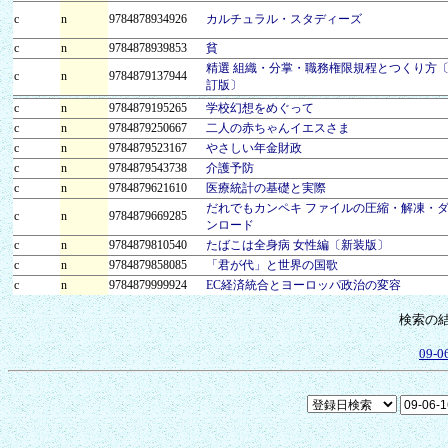
c
n
9784878934926
カルチュラル・スタディーズ
c
n
9784878939853
貧
精選 組織・分掌・職務権限規程とつくり方
c
n
9784879137944
訂版〕
c
n
9784879195265
学校幻想をめぐって
c
n
9784879250667
二人の赤ちゃんイエスさま
c
n
9784879523167
やさしい年金財政
c
n
9784879543738
介護予防
c
n
9784879621610
医療統計の基礎と実際
だれでもカンペキ ファイルの圧縮・解凍・
c
n
9784879669285
ンロード
c
n
9784879810540
たばこは全身病 女性編〔新装版〕
c
n
9784879858085
「君が代」と世界の国歌
c
n
9784879999924
EC経済統合とヨーロッパ政治の変容
検索の
09-0