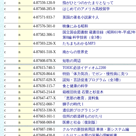
c
n
4-87559-120-9
指がひとつのかたまりとなって
c
n
4-87568-285-9
はじめてのアメリカ高校留学
c
n
4-87571-933-7
英国の著名小説家十人
c
n
4-87576-501-0
映像にみる昭和
国立国会図書館 蔵書目録（昭和61年‐平成2
c
n
4-87582-306-1
第8編 科学技術（全3巻）
c
n
4-87593-226-X
たちまちわかるMP3
c
n
4-87601-518-X
南からの世界史
c
n
4-87608-078-X
短歌の周辺
c
n
4-87615-740-5
TOEIC必須イディオム2200
c
n
4-87620-864-6
特効「体力気功」でガン・慢性病に克つ
c
n
4-87637-029-X
認知・言語促進プログラム（全3冊）
c
n
4-87639-115-7
食と健康の科学
c
n
4-87645-214-8
箱根旧街道 石畳と杉並木
c
n
4-87647-477-X
「恵那の教育」資料集
c
n
4-87652-060-7
獅子の時代 1
c
n
4-87653-330-X
遺伝的プログラミング
c
n
4-87663-161-1
信州の鉄道碑ものがたり
c
n
4-87668-069-8
医療と社会〔復刻版〕
c
n
4-87687-198-1
クルマの新技術用語 車体・新システム編
c
n
4-87689-438-8
ふたりエッチ愛の深層心理解析書