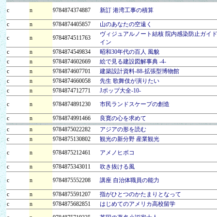
c
n
9784874374887
新訂 港湾工事の積算
c
n
9784874405857
山のあなたの空遠く
ヴィジュアルノート結核 院内感染防止ガイ
c
n
9784874511763
イン
c
n
9784874549834
昭和30年代の百人 風貌
c
n
9784874602669
絵で見る建設図解事典 -4-
c
n
9784874607701
建築設計資料-88-拡張型博物館
c
n
9784874660058
先生 歌舞伎が演りたい
c
n
9784874712771
Jポップ大全-10-
c
n
9784874891230
市民ランドスケープの創造
c
n
9784874991466
良寛の心を求めて
c
n
9784875022282
アジアの形を読む
c
n
9784875130802
観光の新分野 産業観光
c
n
9784875212461
アメノヒボコ
c
n
9784875343011
吹き抜ける風
c
n
9784875552208
講座 自治体職員の能力
c
n
9784875591207
指がひとつのかたまりとなって
c
n
9784875682851
はじめてのアメリカ高校留学