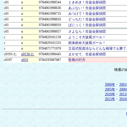
c01
n
9784061998544
ときめき！生徒会探偵団
c01
n
9784061998636
あぶない！生徒会探偵団
c01
n
9784061998735
みつけて！生徒会探偵団
c01
n
9784061998810
どっちだ！生徒会探偵団
c01
n
9784061998919
ぱにっく！生徒会探偵団
c01
n
9784061998957
さよなら！生徒会探偵団
c
n
9784829161159
ようこそ大旋風ガール！
c
n
9784829161333
絶体絶命大旋風ガール！
c
n
9784871771979
立花式投資法ならどんな相場でも勝て
c0193-た
n9136-た
9784061998445
まかせて、生徒会探偵団
c0197
n933
9784195987087
告発の行方
検索の
2000年
・
200
2005年
・
200
2010年
・
201
2015年
・
201