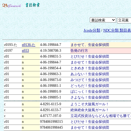
Jcode分類
/
NDC分類 類目
c0193-た
n9136-た
4-06-199844-7
まかせて、生徒会探偵団
c0197
n933
4-19-598708-3
告発の行方
c01
n
4-06-199831-5
とびだせ！生徒会探偵団
c01
n
4-06-199844-7
まかせて！生徒会探偵団
c01
n
4-06-199854-4
ときめき！生徒会探偵団
c01
n
4-06-199863-3
あぶない！生徒会探偵団
c01
n
4-06-199873-0
みつけて！生徒会探偵団
c01
n
4-06-199881-1
どっちだ！生徒会探偵団
c01
n
4-06-199891-9
ぱにっく！生徒会探偵団
c01
n
4-06-199895-1
さよなら！生徒会探偵団
c
n
4-8291-6115-9
ようこそ大旋風ガール！
c
n
4-8291-6133-7
絶体絶命大旋風ガール！
c
n
4-87177-197-0
立花式投資法ならどんな相場でも勝て
c01
n
9784061998315
とびだせ！生徒会探偵団
c01
n
9784061998445
まかせて！生徒会探偵団