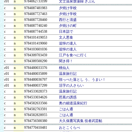
c01
n
9784062733199
文士温泉放蕩録 ざぶん
c
n
9784087481983
夕焼け学校
c
n
9784087727463
夕焼け学校
c
n
9784087728460
西行と清盛
c
n
9784087740240
夕焼けの町
c
n
9784087744538
日本詣で
c
n
9784101419053
文人悪食
c
n
9784101419060
追悼の達人
c
n
9784103601036
追悼の達人
c
n
9784309703459
江戸を食べに行く
c
n
9784389500290
聞き得！
c01
n
9784480033376
桃仙人
c01
n
9784480035899
温泉旅行記
c01
n
9784480036797
頬っぺた落とし う、うまい！
c01
n
9784480037299
活字の人さらい
c
n
9784533028373
温泉旅行記
c
n
9784533034626
芭蕉の誘惑
c
n
9784582633566
奥の細道温泉紀行
c
n
9784582763591
ごはん通
c
n
9784582828955
ごはん通
c
n
9784756500380
大久保鷹写真集 役者武芸帖
c
n
9784770410481
おとこくらべ