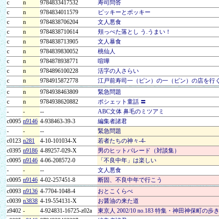
c
n
9784833417532
寿司問答
c
n
9784834011579
ピッキーとポッキー
c
n
9784838706204
文人悪食
c
n
9784838710614
頬っぺた落とし う.うまい！
c
n
9784838713905
文人暴食
c
n
9784839830052
桃仙人
c
n
9784878938771
喧嘩
c
n
9784896100228
活字の人さらい
c
n
9784915872778
江戸前寿司一（ピン）の一（ピン）の店を行
c
n
9784938463809
緊急問題
c
n
9784938620882
ポシェット童話 〓
-
-
--
ABC文体 鼻毛のミツアミ
c0095
n9146
4-938463-39-3
編集者諸君
-
-
--
緊急問題
c0123
n281
4-10-101034-X
若者たちの神々-4-
c0395
n9186
4-89257-029-X
男のヒットパレード（対談集）
c0095
n9146
4-06-208572-0
「不良中年」は楽しい
-
-
--
文人悪食
c0095
n9146
4-02-257451-8
断固、不良中年で行こう
c0093
n9136
4-7704-1048-4
おとこくらべ
c0039
n3838
4-19-554131-X
お醤油の来た道
z9402
-
4-924831-16725-z02a
東京人 2002/10 no.183 特集・神田神保町の歩き方