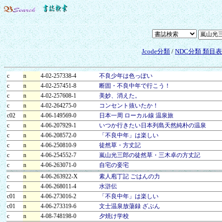
Jcode分類
/
NDC分類 類目
c
n
4-02-257338-4
不良少年は色っぽい
c
n
4-02-257451-8
断固・不良中年で行こう！
c
n
4-02-257608-1
美妙、消えた。
c
n
4-02-264275-0
コンセント抜いたか！
c02
n
4-06-149569-0
日本一周 ローカル線 温泉旅
c
n
4-06-207929-1
いつか行きたい日本列島天然純朴の温泉
c
n
4-06-208572-0
「不良中年」は楽しい
c
n
4-06-250810-9
徒然草・方丈記
c
n
4-06-254552-7
嵐山光三郎の徒然草・三木卓の方丈記
c
n
4-06-263071-0
自宅の妾宅
c
n
4-06-263922-X
素人庖丁記 ごはんの力
c
n
4-06-268011-4
水滸伝
c01
n
4-06-273016-2
「不良中年」は楽しい
c01
n
4-06-273319-6
文士温泉放蕩録 ざぶん
c
n
4-08-748198-0
夕焼け学校