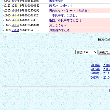
c0095
n9146
9784938463397
編集者諸君
c0123
n281
9784101010342
若者たちの神々-4-
c0395
n9186
9784892570292
男のヒットパレード（対談集）
c0095
n9146
9784062085724
「不良中年」は楽しい
c0095
n9146
9784022574510
断固、不良中年で行こう
c0093
n9136
9784770410481
おとこくらべ
c0039
n3838
9784195541319
お醤油の来た道
検索の
2000年
・
200
2005年
・
200
2010年
・
201
2015年
・
201