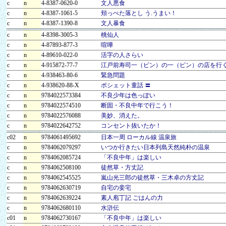
c
n
4-8387-0620-0
文人悪食
c
n
4-8387-1061-5
頬っぺた落とし う.うまい！
c
n
4-8387-1390-8
文人暴食
c
n
4-8398-3005-3
桃仙人
c
n
4-87893-877-3
喧嘩
c
n
4-89610-022-0
活字の人さらい
c
n
4-915872-77-7
江戸前寿司一（ピン）の一（ピン）の店を行
c
n
4-938463-80-6
緊急問題
c
n
4-938620-88-X
ポシェット童話 〓
c
n
9784022573384
不良少年は色っぽい
c
n
9784022574510
断固・不良中年で行こう！
c
n
9784022576088
美妙、消えた。
c
n
9784022642752
コンセント抜いたか！
c02
n
9784061495692
日本一周 ローカル線 温泉旅
c
n
9784062079297
いつか行きたい日本列島天然純朴の温泉
c
n
9784062085724
「不良中年」は楽しい
c
n
9784062508100
徒然草・方丈記
c
n
9784062545525
嵐山光三郎の徒然草・三木卓の方丈記
c
n
9784062630719
自宅の妾宅
c
n
9784062639224
素人庖丁記 ごはんの力
c
n
9784062680110
水滸伝
c01
n
9784062730167
「不良中年」は楽しい