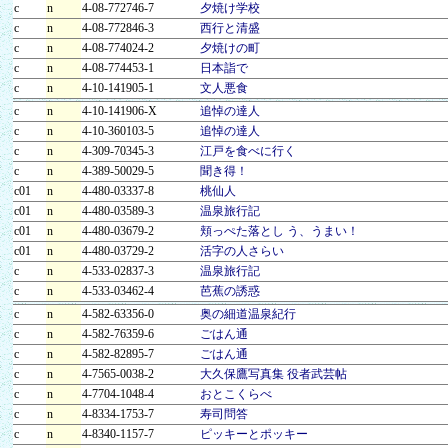
c
n
4-08-772746-7
夕焼け学校
c
n
4-08-772846-3
西行と清盛
c
n
4-08-774024-2
夕焼けの町
c
n
4-08-774453-1
日本詣で
c
n
4-10-141905-1
文人悪食
c
n
4-10-141906-X
追悼の達人
c
n
4-10-360103-5
追悼の達人
c
n
4-309-70345-3
江戸を食べに行く
c
n
4-389-50029-5
聞き得！
c01
n
4-480-03337-8
桃仙人
c01
n
4-480-03589-3
温泉旅行記
c01
n
4-480-03679-2
頬っぺた落とし う、うまい！
c01
n
4-480-03729-2
活字の人さらい
c
n
4-533-02837-3
温泉旅行記
c
n
4-533-03462-4
芭蕉の誘惑
c
n
4-582-63356-0
奥の細道温泉紀行
c
n
4-582-76359-6
ごはん通
c
n
4-582-82895-7
ごはん通
c
n
4-7565-0038-2
大久保鷹写真集 役者武芸帖
c
n
4-7704-1048-4
おとこくらべ
c
n
4-8334-1753-7
寿司問答
c
n
4-8340-1157-7
ピッキーとポッキー