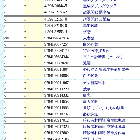
c
n
4-396-20644-5
黒豹ダブルダウン 7
c
n
4-396-32156-2
超獣閃戦 襲来編
c
n
4-396-32157-0
超獣閃戦 反撃編
c
n
4-396-32188-0
黒豹伝説
c
n
4-396-32558-4
妖戀
c01
n
9784061847514
人妻鬼
c
n
9784195677254
白の乱舞
c
n
9784195680179
特命医療捜査官
c
n
9784195684344
空白の診断書（カルテ）
c
n
9784195689691
兇襲
c
n
9784198611804
必殺弾道 警視庁特命狙撃手
c
n
9784198910808
白の迷走
c
n
9784198911867
ガン新薬戦争
c
n
9784198913229
残華
c
n
9784198914332
紅恋
c
n
9784198914653
殺人開眼
c
n
9784198914998
首領（ドン）たちの欲望
c
n
9784198916732
必殺弾道
c
n
9784198917012
暗殺者村雨龍 魔龍戦鬼篇
c
n
9784198917326
暗殺者村雨龍 空撃死弾編
c
n
9784198917609
暗殺者村雨龍 殺神操作編
c
n
9784334702168
帝王コブラ