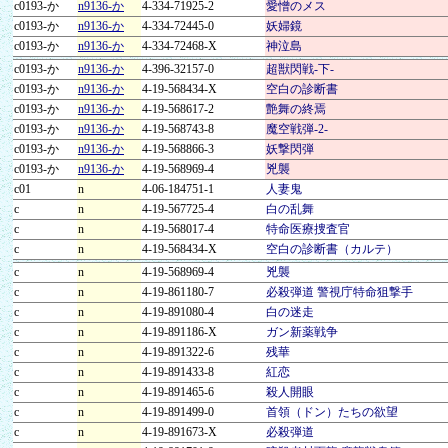
c0193-か
n9136-か
4-334-71925-2
愛憎のメス
c0193-か
n9136-か
4-334-72445-0
妖婦鏡
c0193-か
n9136-か
4-334-72468-X
神泣島
c0193-か
n9136-か
4-396-32157-0
超獣閃戦-下-
c0193-か
n9136-か
4-19-568434-X
空白の診断書
c0193-か
n9136-か
4-19-568617-2
艶舞の終焉
c0193-か
n9136-か
4-19-568743-8
魔空戦弾-2-
c0193-か
n9136-か
4-19-568866-3
妖撃閃弾
c0193-か
n9136-か
4-19-568969-4
兇襲
c01
n
4-06-184751-1
人妻鬼
c
n
4-19-567725-4
白の乱舞
c
n
4-19-568017-4
特命医療捜査官
c
n
4-19-568434-X
空白の診断書（カルテ）
c
n
4-19-568969-4
兇襲
c
n
4-19-861180-7
必殺弾道 警視庁特命狙撃手
c
n
4-19-891080-4
白の迷走
c
n
4-19-891186-X
ガン新薬戦争
c
n
4-19-891322-6
残華
c
n
4-19-891433-8
紅恋
c
n
4-19-891465-6
殺人開眼
c
n
4-19-891499-0
首領（ドン）たちの欲望
c
n
4-19-891673-X
必殺弾道