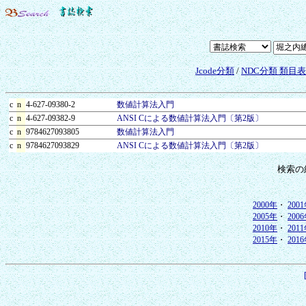
Jcode分類
/
NDC分類 類目
c
n
4-627-09380-2
数値計算法入門
c
n
4-627-09382-9
ANSI Cによる数値計算法入門〔第2版〕
c
n
9784627093805
数値計算法入門
c
n
9784627093829
ANSI Cによる数値計算法入門〔第2版〕
検索の
2000年
・
200
2005年
・
200
2010年
・
201
2015年
・
201