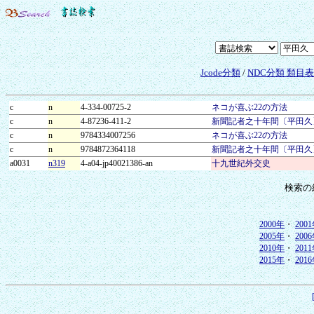
Jcode分類
/
NDC分類 類目
c
n
4-334-00725-2
ネコが喜ぶ22の方法
c
n
4-87236-411-2
新聞記者之十年間〔平田久
c
n
9784334007256
ネコが喜ぶ22の方法
c
n
9784872364118
新聞記者之十年間〔平田久
a0031
n319
4-a04-jp40021386-an
十九世紀外交史
検索の
2000年
・
200
2005年
・
200
2010年
・
201
2015年
・
201