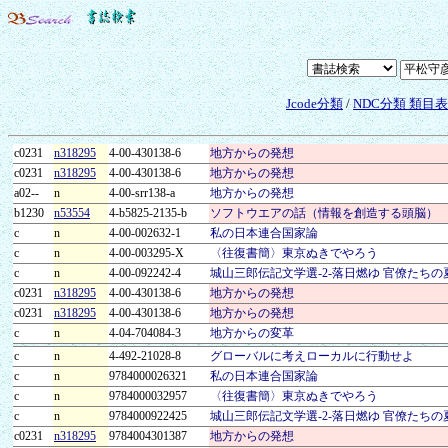
Jcode分類
/
NDC分類 類目
c0231
n318295
4-00-430138-6
地方からの発想
c0231
n318295
4-00-430138-6
地方からの発想
a02--
n
4-00-srr138-a
地方からの発想
b1230
n53554
4-b5825-2135-b
ソフトウエアの話（情報を創造する頭脳）
c
n
4-00-002632-1
私の日本連合国家論
c
n
4-00-003295-X
〈往復書簡〉東京ぬきでやろう
c
n
4-00-092242-4
城山三郎伝記文学選-2-落日燃ゆ 官僚たちの
c0231
n318295
4-00-430138-6
地方からの発想
c0231
n318295
4-00-430138-6
地方からの発想
c
n
4-04-704084-3
地方からの変革
c
n
4-492-21028-8
グローバルに考えローカルに行動せよ
c
n
9784000026321
私の日本連合国家論
c
n
9784000032957
〈往復書簡〉東京ぬきでやろう
c
n
9784000922425
城山三郎伝記文学選-2-落日燃ゆ 官僚たちの
c0231
n318295
9784004301387
地方からの発想