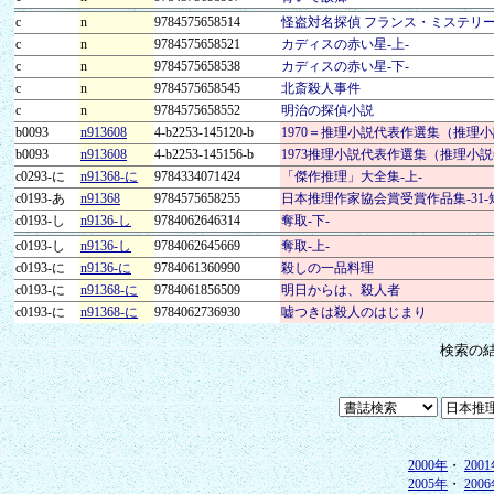
c
n
9784575658514
怪盗対名探偵 フランス・ミステリ
c
n
9784575658521
カディスの赤い星-上-
c
n
9784575658538
カディスの赤い星-下-
c
n
9784575658545
北斎殺人事件
c
n
9784575658552
明治の探偵小説
b0093
n913608
4-b2253-145120-b
1970＝推理小説代表作選集（推理
b0093
n913608
4-b2253-145156-b
1973推理小説代表作選集（推理小
c0293-に
n91368-に
9784334071424
「傑作推理」大全集-上-
c0193-あ
n91368
9784575658255
日本推理作家協会賞受賞作品集-31-
c0193-し
n9136-し
9784062646314
奪取-下-
c0193-し
n9136-し
9784062645669
奪取-上-
c0193-に
n9136-に
9784061360990
殺しの一品料理
c0193-に
n91368-に
9784061856509
明日からは、殺人者
c0193-に
n91368-に
9784062736930
嘘つきは殺人のはじまり
検索の
2000年
・
200
2005年
・
200