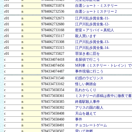
c01
n
9784062731874
自選ショート・ミステリー
c01
n
9784062732536
自選ショートミステリー 2
c01
n
9784062732673
江戸川乱歩賞全集-11-
c01
n
9784062732680
江戸川乱歩賞全集-12-
c01
n
9784062733168
密室＋アリバイ＝真犯人
c01
n
9784062735117
殺人買います
c01
n
9784062735308
江戸川乱歩賞全集-13-
c01
n
9784062735315
江戸川乱歩賞全集-14-
c01
n
9784062735827
罪深き者に罰を
c
n
9784334074418
名探偵で行こう
c
n
9784334074456
M列車（ミステリー・トレイン）で
c
n
9784334074487
事件現場に行こう
c
n
9784334731540
幻惑のラビリンス
c
n
9784334733162
怪しい舞踏会
c
n
9784575658354
乱れからくり
c
n
9784575658361
ミステリーの原稿は夜中に徹夜で書
c
n
9784575658385
終着駅殺人事件
c
n
9784575658392
アリスの国の殺人
c
n
9784575658408
天山を越えて
c
n
9784575658460
事件
c
n
9784575658491
チョコレートゲーム
c
n
9784575658507
背いて故郷