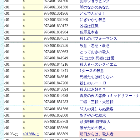
c01
n
9784061361300
犯罪ショッピング
c01
n
9784061361560
闇のなかのあなた
c01
n
9784061361966
どんでんがえし
c01
n
9784061362260
にぎやかな殺意
c01
n
9784061830172
凶器は狂気
c01
n
9784061831964
犯罪見本市
c01
n
9784061834651
殺しのパフォーマンス
c01
n
9784061837256
故意・悪意・殺意
c01
n
9784061839663
とっておきの殺人
c01
n
9784061841949
花には水.死者には愛
c01
n
9784061844216
殺人者へのレクイエム
c01
n
9784061844841
1ダースの殺意
c01
n
9784061846616
死者たちは眠らない
c01
n
9784061847200
殺しのルート13
c01
n
9784061848894
殺人はお好き？
c01
n
9784061849488
真夏の夜の悪夢（ミッドサマー・ナ
c01
n
9784061851283
二転・三転・大逆転
c01
n
9784061851566
57人の見知らぬ乗客
c01
n
9784061852600
あざやかな結末
c01
n
9784061853768
頭脳明晰.特技殺人
c01
n
9784061855366
誰がための殺人
c0193-に
n91368-に
9784061856509
明日からは、殺人者