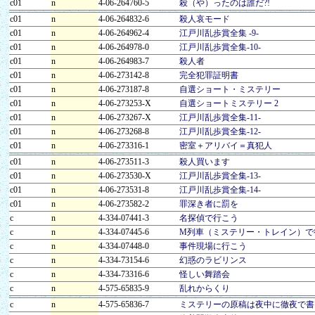
c01
n
4-06-264760-5
殺（や）ったのは誰だ?!
c01
n
4-06-264832-6
殺人哀モード
c01
n
4-06-264962-4
江戸川乱歩賞全集 -9-
c01
n
4-06-264978-0
江戸川乱歩賞全集-10-
c01
n
4-06-264983-7
殺人者
c01
n
4-06-273142-8
完全犯罪証明書
c01
n
4-06-273187-8
自選ショート・ミステリー
c01
n
4-06-273253-X
自選ショートミステリー 2
c01
n
4-06-273267-X
江戸川乱歩賞全集-11-
c01
n
4-06-273268-8
江戸川乱歩賞全集-12-
c01
n
4-06-273316-1
密室＋アリバイ＝真犯人
c01
n
4-06-273511-3
殺人買います
c01
n
4-06-273530-X
江戸川乱歩賞全集-13-
c01
n
4-06-273531-8
江戸川乱歩賞全集-14-
c01
n
4-06-273582-2
罪深き者に罰を
c
n
4-334-07441-3
名探偵で行こう
c
n
4-334-07445-6
M列車（ミステリー・トレイン）で
c
n
4-334-07448-0
事件現場に行こう
c
n
4-334-73154-6
幻惑のラビリンス
c
n
4-334-73316-6
怪しい舞踏会
c
n
4-575-65835-9
乱れからくり
c
n
4-575-65836-7
ミステリーの原稿は夜中に徹夜で書