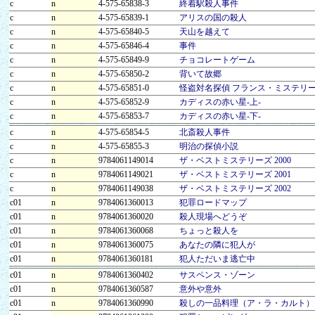
c
n
4-575-65838-3
終着駅殺人事件
c
n
4-575-65839-1
アリスの国の殺人
c
n
4-575-65840-5
天山を越えて
c
n
4-575-65846-4
事件
c
n
4-575-65849-9
チョコレートゲーム
c
n
4-575-65850-2
背いて故郷
c
n
4-575-65851-0
怪盗対名探偵 フランス・ミステリ
c
n
4-575-65852-9
カディスの赤い星-上-
c
n
4-575-65853-7
カディスの赤い星-下-
c
n
4-575-65854-5
北斎殺人事件
c
n
4-575-65855-3
明治の探偵小説
c
n
9784061149014
ザ・ベストミステリーズ 2000
c
n
9784061149021
ザ・ベストミステリーズ 2001
c
n
9784061149038
ザ・ベストミステリーズ 2002
c01
n
9784061360013
犯罪ロードマップ
c01
n
9784061360020
殺人現場へどうぞ
c01
n
9784061360068
ちょっと殺人を
c01
n
9784061360075
あなたの隣に犯人が
c01
n
9784061360181
犯人ただいま逃亡中
c01
n
9784061360402
サスペンス・ゾーン
c01
n
9784061360587
意外や意外
c01
n
9784061360990
殺しの一品料理（ア・ラ・カルト）