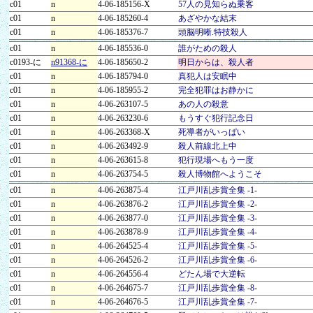
c01
n
4-06-185156-X
57人の見知らぬ乗客
c01
n
4-06-185260-4
あざやかな結末
c01
n
4-06-185376-7
頭脳明晰.特技殺人
c01
n
4-06-185536-0
誰がための殺人
c0193-に
n91368-に
4-06-185650-2
明日からは、殺人者
c01
n
4-06-185794-0
真犯人は安眠中
c01
n
4-06-185955-2
完全犯罪はお静かに
c01
n
4-06-263107-5
あの人の殺意
c01
n
4-06-263230-6
もうすぐ犯行記念日
c01
n
4-06-263368-X
死導者がいっぱい
c01
n
4-06-263492-9
殺人前線北上中
c01
n
4-06-263615-8
犯行現場へもう一度
c01
n
4-06-263754-5
殺人博物館へようこそ
c01
n
4-06-263875-4
江戸川乱歩賞全集 -1-
c01
n
4-06-263876-2
江戸川乱歩賞全集 -2-
c01
n
4-06-263877-0
江戸川乱歩賞全集 -3-
c01
n
4-06-263878-9
江戸川乱歩賞全集 -4-
c01
n
4-06-264525-4
江戸川乱歩賞全集 -5-
c01
n
4-06-264526-2
江戸川乱歩賞全集 -6-
c01
n
4-06-264556-4
どたん場で大逆転
c01
n
4-06-264675-7
江戸川乱歩賞全集 -8-
c01
n
4-06-264676-5
江戸川乱歩賞全集 -7-