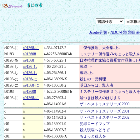
Jcode分類
/
NDC分類 類目
c0293-に
n91368-に
4-334-07142-2
「傑作推理」大全集-上-
b0193
n913608
4-b2253-360063-b
ミステリー傑作選-3-ちょっと殺人
c0193-あ
n91368
4-575-65825-1
日本推理作家協会賞受賞作品集-31-
c0193-し
n9136-し
4-06-264631-5
奪取-下-
c0193-し
n9136-し
4-06-264566-1
奪取-上-
c0193-に
n9136-に
4-06-136099-X
殺しの一品料理
c0193-に
n91368-に
4-06-185650-2
明日からは、殺人者
b0193
n913608
4-b2253-360063-b
ミステリー傑作選-3-ちょっと殺人
c0193-に
n91368-に
4-06-273693-4
嘘つきは殺人のはじまり
c
n
4-06-114901-6
ザ・ベストミステリーズ 2000
c
n
4-06-114902-4
ザ・ベストミステリーズ 2001
c
n
4-06-114903-2
ザ・ベストミステリーズ 2002
c01
n
4-06-136001-9
犯罪ロードマップ
c01
n
4-06-136002-7
殺人現場へどうぞ
c01
n
4-06-136006-X
ちょっと殺人を