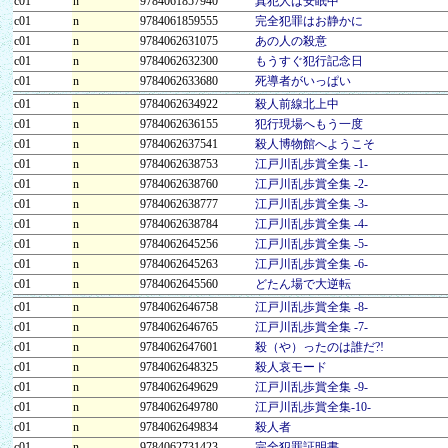
c01
n
9784061857940
真犯人は安眠中
c01
n
9784061859555
完全犯罪はお静かに
c01
n
9784062631075
あの人の殺意
c01
n
9784062632300
もうすぐ犯行記念日
c01
n
9784062633680
死導者がいっぱい
c01
n
9784062634922
殺人前線北上中
c01
n
9784062636155
犯行現場へもう一度
c01
n
9784062637541
殺人博物館へようこそ
c01
n
9784062638753
江戸川乱歩賞全集 -1-
c01
n
9784062638760
江戸川乱歩賞全集 -2-
c01
n
9784062638777
江戸川乱歩賞全集 -3-
c01
n
9784062638784
江戸川乱歩賞全集 -4-
c01
n
9784062645256
江戸川乱歩賞全集 -5-
c01
n
9784062645263
江戸川乱歩賞全集 -6-
c01
n
9784062645560
どたん場で大逆転
c01
n
9784062646758
江戸川乱歩賞全集 -8-
c01
n
9784062646765
江戸川乱歩賞全集 -7-
c01
n
9784062647601
殺（や）ったのは誰だ?!
c01
n
9784062648325
殺人哀モード
c01
n
9784062649629
江戸川乱歩賞全集 -9-
c01
n
9784062649780
江戸川乱歩賞全集-10-
c01
n
9784062649834
殺人者
c01
n
9784062731423
完全犯罪証明書