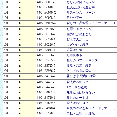
c01
n
4-06-136007-8
あなたの隣に犯人が
c01
n
4-06-136018-3
犯人ただいま逃亡中
c01
n
4-06-136040-X
サスペンス・ゾーン
c01
n
4-06-136058-2
意外や意外
c01
n
4-06-136099-X
殺しの一品料理（ア・ラ・カルト）
c01
n
4-06-136130-9
犯罪ショッピング
c01
n
4-06-136156-2
闇のなかのあなた
c01
n
4-06-136196-1
どんでんがえし
c01
n
4-06-136226-7
にぎやかな殺意
c01
n
4-06-183017-1
凶器は狂気
c01
n
4-06-183196-8
犯罪見本市
c01
n
4-06-183465-7
殺しのパフォーマンス
c01
n
4-06-183725-7
故意・悪意・殺意
c01
n
4-06-183966-7
とっておきの殺人
c01
n
4-06-184194-7
花には水.死者には愛
c01
n
4-06-184421-0
殺人者へのレクイエム
c01
n
4-06-184484-9
1ダースの殺意
c01
n
4-06-184661-2
死者たちは眠らない
c01
n
4-06-184720-1
殺しのルート13
c01
n
4-06-184889-5
殺人はお好き？
c01
n
4-06-184948-4
真夏の夜の悪夢（ミッドサマー・ナ
c01
n
4-06-185128-4
二転・三転・大逆転