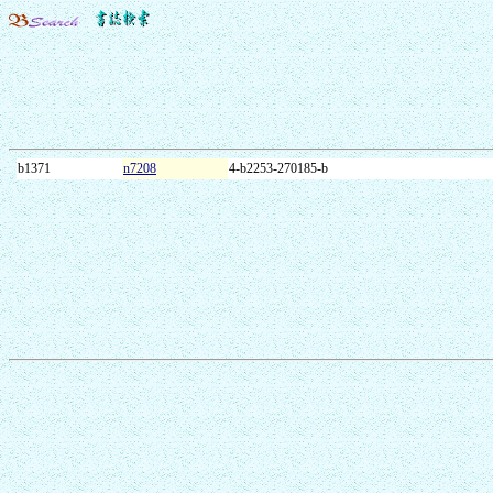
b1371
n7208
4-b2253-270185-b