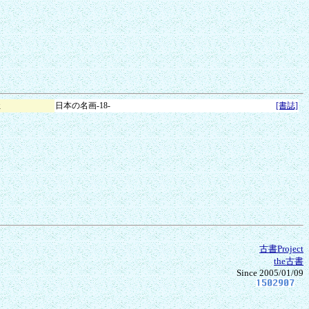
社
日本の名画-18-
[書誌]
古書Project
the古書
Since 2005/01/09