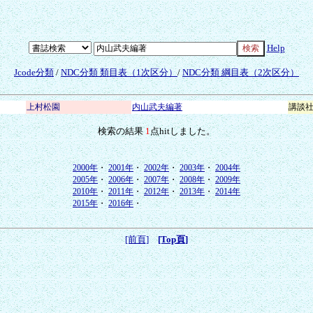
Help
Jcode分類
/
NDC分類 類目表（1次区分）
/
NDC分類 綱目表（2次区分）
上村松園
内山武夫編著
講談
検索の結果
1
点hitしました。
2000年
・
2001年
・
2002年
・
2003年
・
2004年
2005年
・
2006年
・
2007年
・
2008年
・
2009年
2010年
・
2011年
・
2012年
・
2013年
・
2014年
2015年
・
2016年
・
[前頁]
[Top頁]