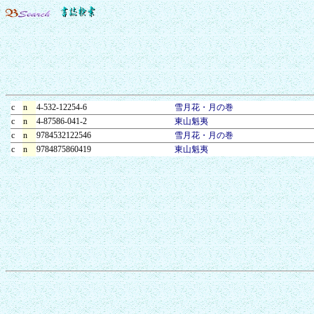
c
n
4-532-12254-6
雪月花・月の巻
c
n
4-87586-041-2
東山魁夷
c
n
9784532122546
雪月花・月の巻
c
n
9784875860419
東山魁夷