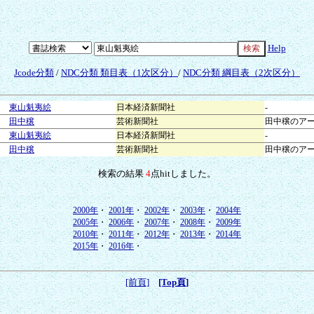
Help
Jcode分類
/
NDC分類 類目表（1次区分）
/
NDC分類 綱目表（2次区分）
東山魁夷絵
日本経済新聞社
-
田中穣
芸術新聞社
田中穣のア
東山魁夷絵
日本経済新聞社
-
田中穣
芸術新聞社
田中穣のア
検索の結果
4
点hitしました。
2000年
・
2001年
・
2002年
・
2003年
・
2004年
2005年
・
2006年
・
2007年
・
2008年
・
2009年
2010年
・
2011年
・
2012年
・
2013年
・
2014年
2015年
・
2016年
・
[前頁]
[Top頁]