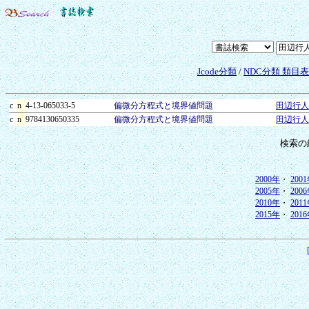
Jcode分類
/
NDC分類 類目
c
n
4-13-065033-5
偏微分方程式と境界値問題
田辺行人
c
n
9784130650335
偏微分方程式と境界値問題
田辺行人
検索の
2000年
・
200
2005年
・
200
2010年
・
201
2015年
・
201