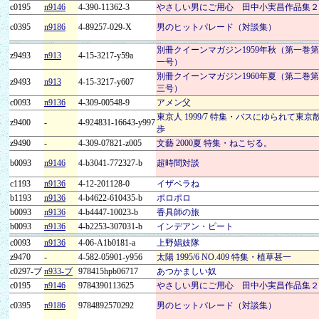
c0195
n9146
4-390-11362-3
やさしい男にご用心 田中小実昌作品集２
c0395
n9186
4-89257-029-X
男のヒットパレード（対談集）
別冊クイーンマガジン1959年秋（第一巻第
z9493
n913
4-15-3217-y59a
一号）
別冊クイーンマガジン1960年夏（第二巻第
z9493
n913
4-15-3217-y607
三号）
c0093
n9136
4-309-00548-9
アメン父
東京人 1999/7 特集・バスにゆられて東京
z9400
-
4-924831-16643-y997
歩
z9490
-
4-309-07821-z005
文藝 2000夏 特集・ねこぢる。
b0093
n9146
4-b3041-772327-b
超時間対談
c1193
n9136
4-12-201128-0
イザベラね
b1193
n9136
4-b4622-610435-b
ポロポロ
b0093
n9136
4-b4447-10023-b
香具師の旅
b0093
n9136
4-b2253-307031-b
インデアン・ピート
c0093
n9136
4-06-A1b0181-a
上野娼妓隊
z9470
-
4-582-05901-y956
太陽 1995/6 NO.409 特集・植草甚一
c0297-ブ
n933-ブ
978415hpb06717
あつかましい奴
c0195
n9146
9784390113625
やさしい男にご用心 田中小実昌作品集２
c0395
n9186
9784892570292
男のヒットパレード（対談集）