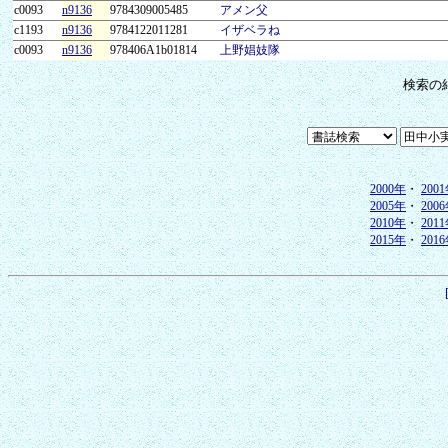
c0093
n9136
9784309005485
アメン父
c1193
n9136
9784122011281
イザベラね
c0093
n9136
978406A1b01814
上野娼妓隊
検索の
2000年
・
200
2005年
・
200
2010年
・
201
2015年
・
201