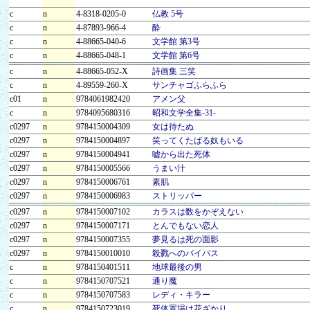
c
n
4-8318-0205-0
仏教 5号
c
n
4-87893-966-4
酔
c
n
4-88665-040-6
文学館 第3号
c
n
4-88665-048-1
文学館 第6号
c
n
4-88665-052-X
詩画集 三笑
c
n
4-89559-260-X
サンチャゴふらふら
c01
n
9784061982420
アメン父
c
n
9784095680316
昭和文学全集-31-
c0297
n
9784150004309
女は待たぬ
c0297
n
9784150004897
笑ってくたばる奴もいる
c0297
n
9784150004941
嘘から出た死体
c0297
n
9784150005566
うまい汁
c0297
n
9784150006761
素肌
c0297
n
9784150006983
ストリッパー
c0297
n
9784150007102
カラスは数をかぞえない
c0297
n
9784150007171
とんでもない恋人
c0297
n
9784150007355
夢見るは死の面影
c0297
n
9784150010010
殺戮へのバイパス
c
n
9784150401511
地球最後の男
c
n
9784150707521
通り魔
c
n
9784150707583
レディ・キラー
c
n
9784150723019
死体置場は花ざかり