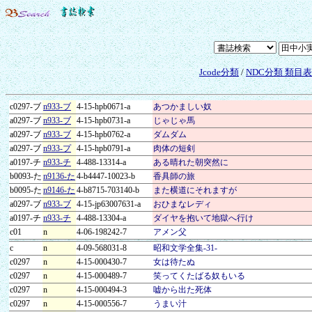
Jcode分類
/
NDC分類 類目
c0297-ブ
n933-ブ
4-15-hpb0671-a
あつかましい奴
a0297-ブ
n933-ブ
4-15-hpb0731-a
じゃじゃ馬
a0297-ブ
n933-ブ
4-15-hpb0762-a
ダムダム
a0297-ブ
n933-プ
4-15-hpb0791-a
肉体の短剣
a0197-チ
n933-チ
4-488-13314-a
ある晴れた朝突然に
b0093-た
n9136-た
4-b4447-10023-b
香具師の旅
b0095-た
n9146-た
4-b8715-703140-b
また横道にそれますが
a0297-ブ
n933-ブ
4-15-jp63007631-a
おひまなレディ
a0197-チ
n933-チ
4-488-13304-a
ダイヤを抱いて地獄へ行け
c01
n
4-06-198242-7
アメン父
c
n
4-09-568031-8
昭和文学全集-31-
c0297
n
4-15-000430-7
女は待たぬ
c0297
n
4-15-000489-7
笑ってくたばる奴もいる
c0297
n
4-15-000494-3
嘘から出た死体
c0297
n
4-15-000556-7
うまい汁