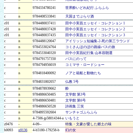
c
n
9784334780241
世界酔いどれ紀行 ふらふら
c
n
9784408533841
天国までぶらり酒
c01
n
9784480037411
田中小実昌エッセイ・コレクション 1
c01
n
9784480037428
田中小実昌エッセイ・コレクション 2
c01
n
9784480037435
田中小実昌エッセイ・コレクション 3
c
n
9784488120047
アイリッシュ短編集-2-死の第三ラウンド
c
n
9784533024764
コミさんほのぼの路線バスの旅
c
n
9784533040320
田中小実昌紀行集 山本容朗選
c
n
9784791757350
バスにのって
c
n
9784794956019
コミマサ・ロードショー
c
n
9784818400092
ノアと箱船と動物たち
c
n
9784831802057
仏教 5号
c
n
9784878939662
酔
c
n
9784886650405
文学館 第3号
c
n
9784886650481
文学館 第6号
c
n
9784886650528
詩画集 三笑
c
n
9784895592604
サンチャゴふらふら
-
n
4-7506-jp58014344-a
いもうと
z9476
-
4-09--
特集・文豪が愛した郷土の味
b0093
n9136
4-b5180-179258-b
幻の女