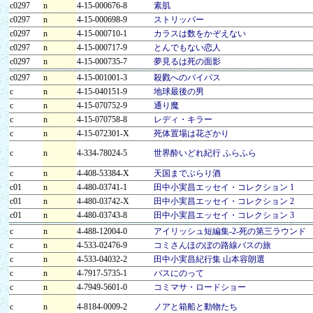
c0297
n
4-15-000676-8
素肌
c0297
n
4-15-000698-9
ストリッパー
c0297
n
4-15-000710-1
カラスは数をかぞえない
c0297
n
4-15-000717-9
とんでもない恋人
c0297
n
4-15-000735-7
夢見るは死の面影
c0297
n
4-15-001001-3
殺戮へのバイパス
c
n
4-15-040151-9
地球最後の男
c
n
4-15-070752-9
通り魔
c
n
4-15-070758-8
レディ・キラー
c
n
4-15-072301-X
死体置場は花ざかり
c
n
4-334-78024-5
世界酔いどれ紀行 ふらふら
c
n
4-408-53384-X
天国までぶらり酒
c01
n
4-480-03741-1
田中小実昌エッセイ・コレクション 1
c01
n
4-480-03742-X
田中小実昌エッセイ・コレクション 2
c01
n
4-480-03743-8
田中小実昌エッセイ・コレクション 3
c
n
4-488-12004-0
アイリッシュ短編集-2-死の第三ラウンド
c
n
4-533-02476-9
コミさんほのぼの路線バスの旅
c
n
4-533-04032-2
田中小実昌紀行集 山本容朗選
c
n
4-7917-5735-1
バスにのって
c
n
4-7949-5601-0
コミマサ・ロードショー
c
n
4-8184-0009-2
ノアと箱船と動物たち