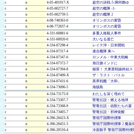
c
n
4-05-401917-X
超空の決戦-5-満州燃ゆ
c
n
4-05-602727-7
超空の艦隊 -1-
c
n
4-05-602759-5
超空の艦隊 2
c
n
4-08-748363-0
オリンポスの黄昏
c
n
4-08-772837-4
オリンポスの黄昏
c
n
4-331-60881-6
多重人格殺人事件
c
n
4-331-60920-0
大いなる逃亡
c
n
4-334-07298-4
レイテ沖・日米開戦
c
n
4-334-07317-4
連合艦隊 東へ
c
n
4-334-07347-6
ロンメル・中東大戦略
c
n
4-334-07372-7
旭日旗インドに
c
n
4-334-07394-8
秘策！ 大東亜戦線終結ス
c
n
4-334-07409-X
ザ・ラスト・バトル
c
n
4-334-07431-6
異界戦艦「大和」
c
n
4-334-73096-5
海賊島
c
n
4-334-73175-9
わたしを深く埋めて
c
n
4-334-73307-7
聖竜伝説・燃える地球
c
n
4-334-73368-9
聖竜伝説・凶獣たちの宴
c
n
4-334-73405-7
聖竜伝説・邪神覚醒
c
n
4-396-20423-X
警視庁国際特捜隊
c
n
4-396-20451-5
警視庁国際特捜隊 2 魔薬
c
n
4-396-20510-4
冷面殺手 警視庁国際特捜隊