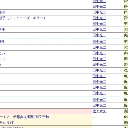
田中光二
祥
田中光二
祥
刑事
田中光二
祥
面殺手（チャイニーズ・キラー）
田中光二
祥
田中光二
実
事件
田中光二
実
田中光二
実
事件
田中光二
実
田中光二
実
ない
田中光二
青
ない
田中光二
青
う
田中光二
青
田中光二
双
田中光二
角
田中光二
角
田中光二
角
田中光二
角
田中光二
角
田中光二
角
佐々木久
講
Fとユーモア」伊藤典夫/鏡明/川又千秋
-
奇
へ向かうSF
-
奇