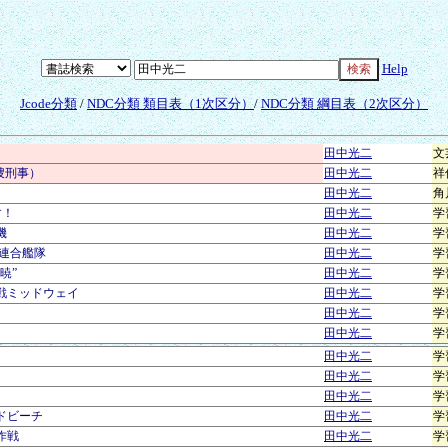
Help
Jcode分類
/
NDC分類 類目表（1次区分）
/
NDC分類 綱目表（2次区分）
田中光二
文
捜刑事）
田中光二
祥
田中光二
角
す！
田中光二
学
機
田中光二
学
 連合艦隊
田中光二
学
暁”
田中光二
学
作戦ミッドウェイ
田中光二
学
田中光二
学
田中光二
学
田中光二
学
田中光二
学
田中光二
学
ッドビーチ
田中光二
学
作戦
田中光二
学