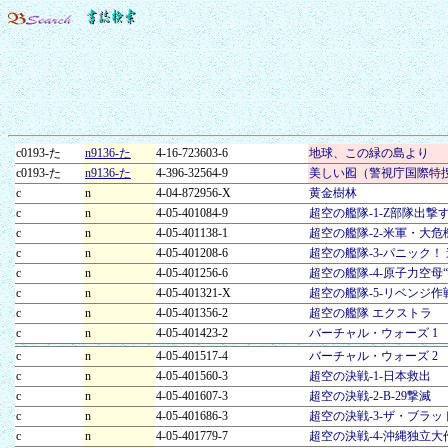
c0193-た
n9136-た
4-16-723603-6
地球、この緑の島より
c0193-た
n9136-た
4-396-32564-9
美しい囮（警視庁国際特
c
n
4-04-872956-X
黄金樹林
c
n
4-05-401084-9
超空の艦隊-1-Z部隊出撃
c
n
4-05-401138-1
超空の艦隊-2-米軍・大危
c
n
4-05-401208-6
超空の艦隊-3-パニック！
c
n
4-05-401256-6
超空の艦隊-4-原子力空母“
c
n
4-05-401321-X
超空の艦隊-5-リベンジ
c
n
4-05-401356-2
超空の艦隊 エクストラ
c
n
4-05-401423-2
バーチャル・ウォーズ 1
c
n
4-05-401517-4
バーチャル・ウォーズ 2
c
n
4-05-401560-3
超空の決戦-1-日本救出
c
n
4-05-401607-3
超空の決戦-2-B-29撃滅
c
n
4-05-401686-3
超空の決戦-3-ザ・ブラ
c
n
4-05-401779-7
超空の決戦-4-沖縄独立大