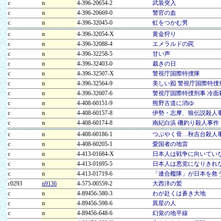
c
n
4-396-20654-2
武装突入
c
n
4-396-20669-0
警官の血
c
n
4-396-32045-0
虹をつかむ男
c
n
4-396-32054-X
黄金狩り
c
n
4-396-32088-4
エメラルドの罠
c
n
4-396-32258-5
甘い声
c
n
4-396-32403-0
裁きの日
c
n
4-396-32507-X
警視庁国際特捜隊
c
n
4-396-32564-9
美しい囮 警視庁国際特捜
c
n
4-396-32607-6
警視庁国際特捜刑事 冷
c
n
4-408-60151-9
熊野古道に消ゆ
c
n
4-408-60157-8
伊勢・志摩、狼伝説殺人
c
n
4-408-60174-8
南紀白浜 磯釣り殺人事件
c
n
4-408-60186-1
つぶやく骨…秋吉台殺人
c
n
4-408-60205-1
愛国者の地雷
c
n
4-413-01684-X
日本人は戦争に向いてい
c
n
4-413-01695-5
日本人は悪党になりきれ
c
n
4-413-01719-6
「連合艦隊」が日本を救
c0293
n9136
4-575-00559-2
大西洋の鷲
c
n
4-89456-580-3
わが赴くは蒼き大地
c
n
4-89456-598-6
異星の人
c
n
4-89456-648-6
幻覚の地平線