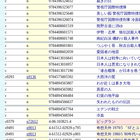
c
n
9784396324032
裁きの日
c
n
9784396325077
警視庁国際特捜隊
c
n
9784396325640
美しい囮 警視庁国際特捜
c
n
9784396326074
警視庁国際特捜刑事 冷
c
n
9784408601519
熊野古道に消ゆ
c
n
9784408601571
伊勢・志摩、狼伝説殺人
c
n
9784408601748
南紀白浜 磯釣り殺人事件
c
n
9784408601861
つぶやく骨…秋吉台殺人
c
n
9784408602059
愛国者の地雷
c
n
9784413016841
日本人は戦争に向いてい
c
n
9784413016957
日本人は悪党になりきれ
c
n
9784413017190
「連合艦隊」が日本を救
c0293
n9136
9784575005592
大西洋の鷲
c
n
9784894565807
わが赴くは蒼き大地
c
n
9784894565982
異星の人
c
n
9784894566484
幻覚の地平線
c
n
9784894566637
失われたものの伝説
c
n
9784894567764
エデンの戦士
c
n
9784894568594
冷血
c0379
n72612
4-06-103821-4
ビッグラン
z9491
n9013
4-b1512-02929-y795
奇想天外 1979/5 「S
z9491
n9013
4-b1512-02929-y801
奇想天外 1980/1 '80年代