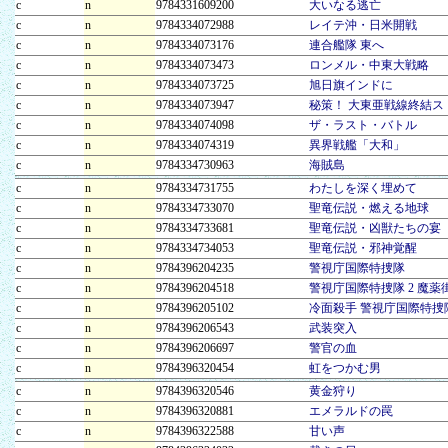
c
n
9784331609200
大いなる逃亡
c
n
9784334072988
レイテ沖・日米開戦
c
n
9784334073176
連合艦隊 東へ
c
n
9784334073473
ロンメル・中東大戦略
c
n
9784334073725
旭日旗インドに
c
n
9784334073947
秘策！ 大東亜戦線終結ス
c
n
9784334074098
ザ・ラスト・バトル
c
n
9784334074319
異界戦艦「大和」
c
n
9784334730963
海賊島
c
n
9784334731755
わたしを深く埋めて
c
n
9784334733070
聖竜伝説・燃える地球
c
n
9784334733681
聖竜伝説・凶獣たちの宴
c
n
9784334734053
聖竜伝説・邪神覚醒
c
n
9784396204235
警視庁国際特捜隊
c
n
9784396204518
警視庁国際特捜隊 2 魔薬
c
n
9784396205102
冷面殺手 警視庁国際特捜隊
c
n
9784396206543
武装突入
c
n
9784396206697
警官の血
c
n
9784396320454
虹をつかむ男
c
n
9784396320546
黄金狩り
c
n
9784396320881
エメラルドの罠
c
n
9784396322588
甘い声