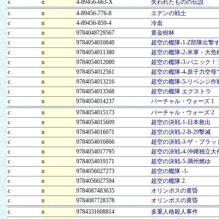
c
n
4-89456-663-X
失われたものの伝説
c
n
4-89456-776-8
エデンの戦士
c
n
4-89456-859-4
冷血
c
n
9784048729567
黄金樹林
c
n
9784054010840
超空の艦隊-1-Z部隊出撃
c
n
9784054011380
超空の艦隊-2-米軍・大危
c
n
9784054012080
超空の艦隊-3-パニック！
c
n
9784054012561
超空の艦隊-4-原子力空母“
c
n
9784054013216
超空の艦隊-5-リベンジ
c
n
9784054013568
超空の艦隊 エクストラ
c
n
9784054014237
バーチャル・ウォーズ 1
c
n
9784054015173
バーチャル・ウォーズ 2
c
n
9784054015609
超空の決戦-1-日本救出
c
n
9784054016071
超空の決戦-2-B-29撃滅
c
n
9784054016866
超空の決戦-3-ザ・ブラ
c
n
9784054017795
超空の決戦-4-沖縄独立大
c
n
9784054019171
超空の決戦-5-満州燃ゆ
c
n
9784056027273
超空の艦隊 -1-
c
n
9784056027594
超空の艦隊 2
c
n
9784087483635
オリンポスの黄昏
c
n
9784087728378
オリンポスの黄昏
c
n
9784331608814
多重人格殺人事件