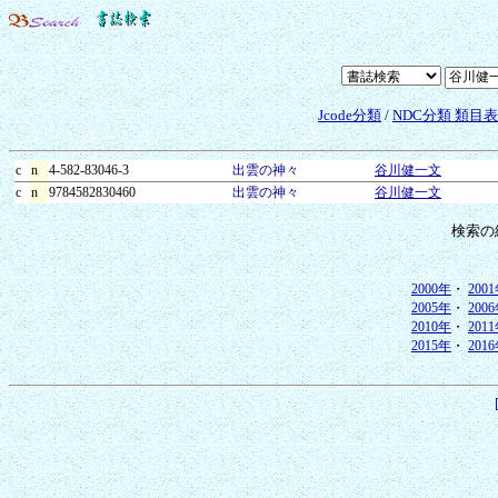
Jcode分類
/
NDC分類 類目
c
n
4-582-83046-3
出雲の神々
谷川健一文
c
n
9784582830460
出雲の神々
谷川健一文
検索の
2000年
・
200
2005年
・
200
2010年
・
201
2015年
・
201