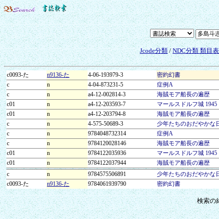
Jcode分類
/
NDC分類 類目
c0093-た
n9136-た
4-06-193979-3
密約幻書
c
n
4-04-873231-5
症例A
c
n
a4-12-002814-3
海賊モア船長の遍歴
c01
n
a4-12-203593-7
マールスドルフ城 1945
c01
n
a4-12-203794-8
海賊モア船長の遍歴
c
n
4-575-50689-3
少年たちのおだやかな
c
n
9784048732314
症例A
c
n
9784120028146
海賊モア船長の遍歴
c01
n
9784122035936
マールスドルフ城 1945
c01
n
9784122037944
海賊モア船長の遍歴
c
n
9784575506891
少年たちのおだやかな
c0093-た
n9136-た
9784061939790
密約幻書
検索の