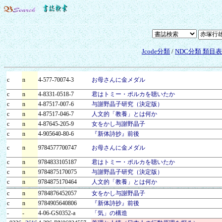
Jcode分類
/
NDC分類 類目
c
n
4-577-70074-3
お母さんに金メダル
c
n
4-8331-0518-7
君はトミー・ポルカを聴いたか
c
n
4-87517-007-6
与謝野晶子研究（決定版）
c
n
4-87517-046-7
人文的「教養」とは何か
c
n
4-87645-205-9
女をかし与謝野晶子
c
n
4-905640-80-6
『新体詩抄』前後
c
n
9784577700747
お母さんに金メダル
c
n
9784833105187
君はトミー・ポルカを聴いたか
c
n
9784875170075
与謝野晶子研究（決定版）
c
n
9784875170464
人文的「教養」とは何か
c
n
9784876452057
女をかし与謝野晶子
c
n
9784905640806
『新体詩抄』前後
-
-
4-06-GS0352-a
「気」の構造