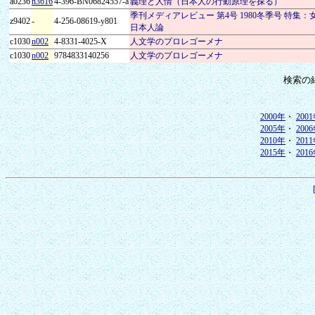
a0236
n3616
4-396-BN06824557-a
義理と人情（日本人の行動原理を探る）
季刊メディアレビュー 第4号 1980冬季号 特集
z9402
-
4-256-08619-y801
日本人論
c1030
n002
4-8331-4025-X
人文学のプロレゴーメナ
c1030
n002
9784833140256
人文学のプロレゴーメナ
検索の
2000年
・
200
2005年
・
200
2010年
・
201
2015年
・
201