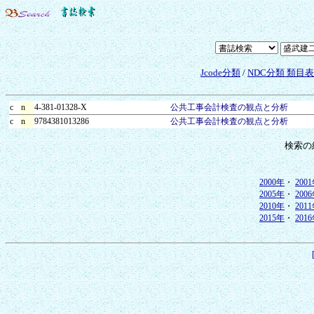
Jcode分類
/
NDC分類 類目
c
n
4-381-01328-X
公共工事会計検査の観点と分析
c
n
9784381013286
公共工事会計検査の観点と分析
検索の
2000年
・
200
2005年
・
200
2010年
・
201
2015年
・
201