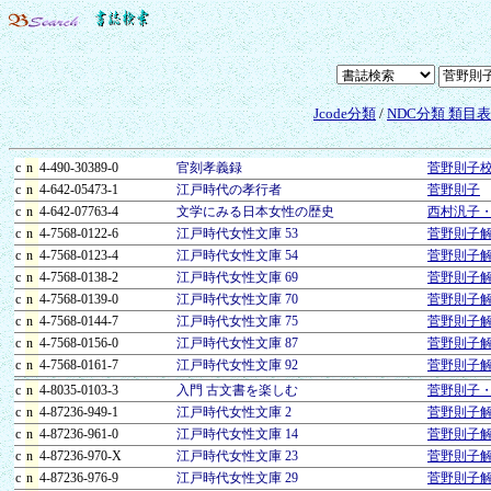
Jcode分類
/
NDC分類 類目
c
n
4-490-30389-0
官刻孝義録
菅野則子
c
n
4-642-05473-1
江戸時代の孝行者
菅野則子
c
n
4-642-07763-4
文学にみる日本女性の歴史
西村汎子
c
n
4-7568-0122-6
江戸時代女性文庫 53
菅野則子
c
n
4-7568-0123-4
江戸時代女性文庫 54
菅野則子
c
n
4-7568-0138-2
江戸時代女性文庫 69
菅野則子
c
n
4-7568-0139-0
江戸時代女性文庫 70
菅野則子
c
n
4-7568-0144-7
江戸時代女性文庫 75
菅野則子
c
n
4-7568-0156-0
江戸時代女性文庫 87
菅野則子
c
n
4-7568-0161-7
江戸時代女性文庫 92
菅野則子
c
n
4-8035-0103-3
入門 古文書を楽しむ
菅野則子
c
n
4-87236-949-1
江戸時代女性文庫 2
菅野則子
c
n
4-87236-961-0
江戸時代女性文庫 14
菅野則子
c
n
4-87236-970-X
江戸時代女性文庫 23
菅野則子
c
n
4-87236-976-9
江戸時代女性文庫 29
菅野則子