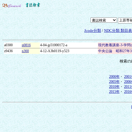
Jcode分類
/
NDC分類 類目
a0300
n0816
4-04-jp51000172-a
現代教養講座-3-学
z9436
n360
4-12-A3b0119-y523
中央公論 昭和27年
検索の
2000年
・
200
2005年
・
200
2010年
・
201
2015年
・
201