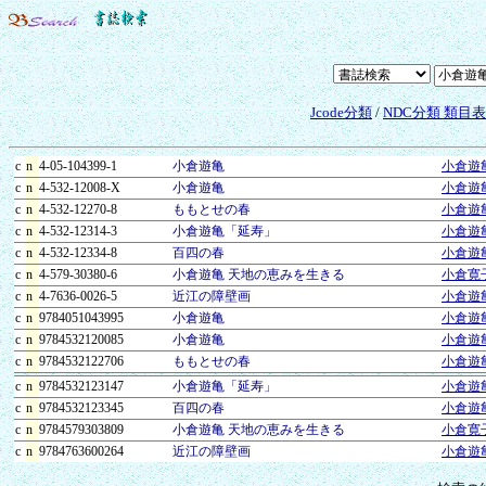
Jcode分類
/
NDC分類 類目
c
n
4-05-104399-1
小倉遊亀
小倉遊
c
n
4-532-12008-X
小倉遊亀
小倉遊
c
n
4-532-12270-8
ももとせの春
小倉遊
c
n
4-532-12314-3
小倉遊亀「延寿」
小倉遊
c
n
4-532-12334-8
百四の春
小倉遊
c
n
4-579-30380-6
小倉遊亀 天地の恵みを生きる
小倉寛
c
n
4-7636-0026-5
近江の障壁画
小倉遊
c
n
9784051043995
小倉遊亀
小倉遊
c
n
9784532120085
小倉遊亀
小倉遊
c
n
9784532122706
ももとせの春
小倉遊
c
n
9784532123147
小倉遊亀「延寿」
小倉遊
c
n
9784532123345
百四の春
小倉遊
c
n
9784579303809
小倉遊亀 天地の恵みを生きる
小倉寛
c
n
9784763600264
近江の障壁画
小倉遊