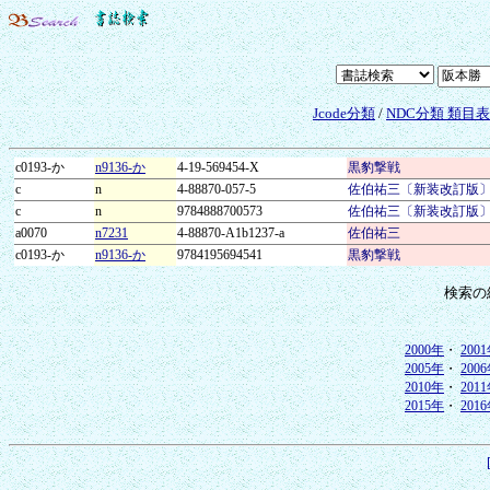
Jcode分類
/
NDC分類 類目
c0193-か
n9136-か
4-19-569454-X
黒豹撃戦
c
n
4-88870-057-5
佐伯祐三〔新装改訂版
c
n
9784888700573
佐伯祐三〔新装改訂版
a0070
n7231
4-88870-A1b1237-a
佐伯祐三
c0193-か
n9136-か
9784195694541
黒豹撃戦
検索の
2000年
・
200
2005年
・
200
2010年
・
201
2015年
・
201