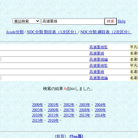
Help
Jcode分類
/
NDC分類 類目表（1次区分）
/
NDC分類 綱目表（2次区分）
高瀬重雄監
平凡
高瀬重雄
名著
〕
高瀬重雄編
名著
高瀬重雄監
平凡
高瀬重雄
名著
〕
高瀬重雄編
名著
検索の結果
6
点hitしました。
2000年
・
2001年
・
2002年
・
2003年
・
2004年
2005年
・
2006年
・
2007年
・
2008年
・
2009年
2010年
・
2011年
・
2012年
・
2013年
・
2014年
2015年
・
2016年
・
[前頁]
[Top頁]