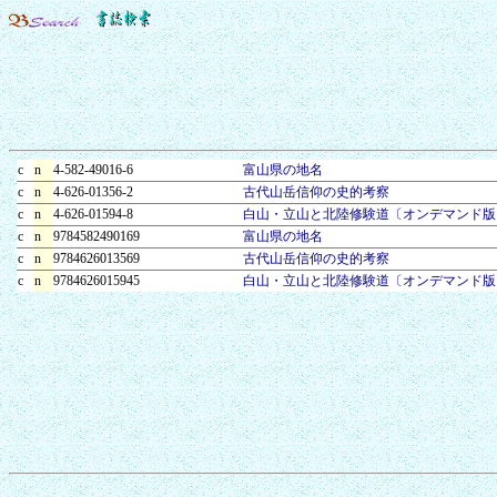
c
n
4-582-49016-6
富山県の地名
c
n
4-626-01356-2
古代山岳信仰の史的考察
c
n
4-626-01594-8
白山・立山と北陸修験道〔オンデマンド版
c
n
9784582490169
富山県の地名
c
n
9784626013569
古代山岳信仰の史的考察
c
n
9784626015945
白山・立山と北陸修験道〔オンデマンド版