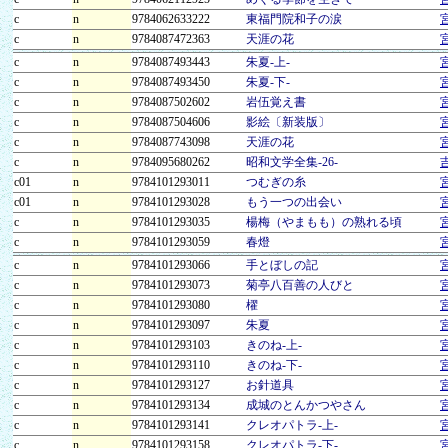
c
n
9784062633222
東福門院和子の涙
c
n
9784087472363
天涯の花
c
n
9784087493443
朱夏-上-
c
n
9784087493450
朱夏-下-
c
n
9784087502602
岩伍覚え書
c
n
9784087504606
影絵〔新装版〕
c
n
9784087743098
天涯の花
c
n
9784095680262
昭和文学全集-26-
c01
n
9784101293011
つむぎの糸
c01
n
9784101293028
もう一つの出会い
c
n
9784101293035
楊梅（やまもも）の熟れる頃
c
n
9784101293059
春燈
c
n
9784101293066
手とぼしの記
c
n
9784101293073
菊亭八百善の人びと
c
n
9784101293080
櫂
c
n
9784101293097
朱夏
c
n
9784101293103
きのね-上-
c
n
9784101293110
きのね-下-
c
n
9784101293127
お針道具
c
n
9784101293134
成城のとんかつやさん
c
n
9784101293141
クレオパトラ-上-
c
n
9784101293158
クレオパトラ-下-