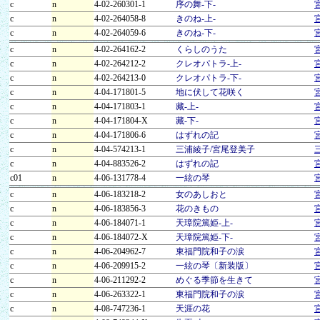
c
n
4-02-260301-1
序の舞-下-
c
n
4-02-264058-8
きのね-上-
c
n
4-02-264059-6
きのね-下-
c
n
4-02-264162-2
くらしのうた
c
n
4-02-264212-2
クレオパトラ-上-
c
n
4-02-264213-0
クレオパトラ-下-
c
n
4-04-171801-5
地に伏して花咲く
c
n
4-04-171803-1
藏-上-
c
n
4-04-171804-X
藏-下-
c
n
4-04-171806-6
はずれの記
c
n
4-04-574213-1
三浦綾子/宮尾登美子
c
n
4-04-883526-2
はずれの記
c01
n
4-06-131778-4
一絃の琴
c
n
4-06-183218-2
女のあしおと
c
n
4-06-183856-3
花のきもの
c
n
4-06-184071-1
天璋院篤姫-上-
c
n
4-06-184072-X
天璋院篤姫-下-
c
n
4-06-204962-7
東福門院和子の涙
c
n
4-06-209915-2
一絃の琴〔新装版〕
c
n
4-06-211292-2
めぐる季節を生きて
c
n
4-06-263322-1
東福門院和子の涙
c
n
4-08-747236-1
天涯の花