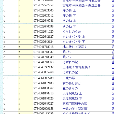
c
n
9784022576262
宮尾本 平家物語-1-青龍之巻
c
n
9784022577252
宮尾本 平家物語-2-白虎之巻
c
n
9784022603005
序の舞-上-
c
n
9784022603012
序の舞-下-
c
n
9784022640581
きのね-上-
c
n
9784022640598
きのね-下-
c
n
9784022641625
くらしのうた
c
n
9784022642127
クレオパトラ-上-
c
n
9784022642134
クレオパトラ-下-
c
n
9784041718018
地に伏して花咲く
c
n
9784041718032
藏-上-
c
n
9784041718049
藏-下-
c
n
9784041718063
はずれの記
c
n
9784045742132
三浦綾子/宮尾登美子
c
n
9784048835268
はずれの記
c01
n
9784061317789
一絃の琴
c
n
9784061832183
女のあしおと
c
n
9784061838567
花のきもの
c
n
9784061840713
天璋院篤姫-上-
c
n
9784061840720
天璋院篤姫-下-
c
n
9784062049627
東福門院和子の涙
c
n
9784062099158
一絃の琴〔新装版〕
c
n
9784062112925
めぐる季節を生きて