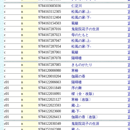
c
n
9784103685036
仁淀川
c
n
9784163112305
松風の家-上-
c
n
9784163112404
松風の家-下-
c
n
9784163154503
菊籬
c
n
9784167287016
鬼龍院花子の生涯
c
n
9784167287023
母のたもと
c
n
9784167287047
松風の家-上-
c
n
9784167287054
松風の家-下-
c
n
9784167287061
菊籬
c
n
9784167287078
陽暉楼
c
n
9784167287085
きものがたり
c
n
9784120006980
寒椿
c
n
9784120010204
伽羅の香
c01
n
9784122006663
陽暉楼
c01
n
9784122011849
序の舞
c01
n
9784122016991
櫂（全・改版）
c01
n
9784122021127
寒椿〔改版〕
c01
n
9784122023593
藏-上-
c01
n
9784122023600
藏-下-
c01
n
9784122026413
伽羅の香〔改版〕
c01
n
9784122030349
鬼龍院花子の生涯
c
n
9784253162388
藏 -1-