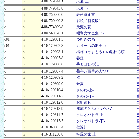
c
n
4-08-749344-X
朱夏-上-
c
n
4-08-749345-8
朱夏-下-
c
n
4-08-750260-0
岩伍覚え書
c
n
4-08-750460-3
影絵〔新装版〕
c
n
4-08-774309-8
天涯の花
c
n
4-09-568026-1
昭和文学全集-26-
c01
n
4-10-129301-5
つむぎの糸
c01
n
4-10-129302-3
もう一つの出会い
c
n
4-10-129303-1
楊梅（やまもも）の熟れる頃
c
n
4-10-129305-8
春燈
c
n
4-10-129306-6
手とぼしの記
c
n
4-10-129307-4
菊亭八百善の人びと
c
n
4-10-129308-2
櫂
c
n
4-10-129309-0
朱夏
c
n
4-10-129310-4
きのね-上-
c
n
4-10-129311-2
きのね-下-
c
n
4-10-129312-0
お針道具
c
n
4-10-129313-9
成城のとんかつやさん
c
n
4-10-129314-7
クレオパトラ-上-
c
n
4-10-129315-5
クレオパトラ-下-
c
n
4-10-368503-4
仁淀川
c
n
4-16-311230-8
松風の家-上-