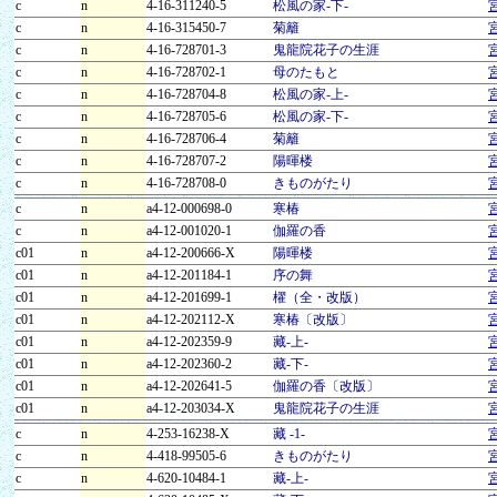
c
n
4-16-311240-5
松風の家-下-
c
n
4-16-315450-7
菊籬
c
n
4-16-728701-3
鬼龍院花子の生涯
c
n
4-16-728702-1
母のたもと
c
n
4-16-728704-8
松風の家-上-
c
n
4-16-728705-6
松風の家-下-
c
n
4-16-728706-4
菊籬
c
n
4-16-728707-2
陽暉楼
c
n
4-16-728708-0
きものがたり
c
n
a4-12-000698-0
寒椿
c
n
a4-12-001020-1
伽羅の香
c01
n
a4-12-200666-X
陽暉楼
c01
n
a4-12-201184-1
序の舞
c01
n
a4-12-201699-1
櫂（全・改版）
c01
n
a4-12-202112-X
寒椿〔改版〕
c01
n
a4-12-202359-9
藏-上-
c01
n
a4-12-202360-2
藏-下-
c01
n
a4-12-202641-5
伽羅の香〔改版〕
c01
n
a4-12-203034-X
鬼龍院花子の生涯
c
n
4-253-16238-X
藏 -1-
c
n
4-418-99505-6
きものがたり
c
n
4-620-10484-1
藏-上-