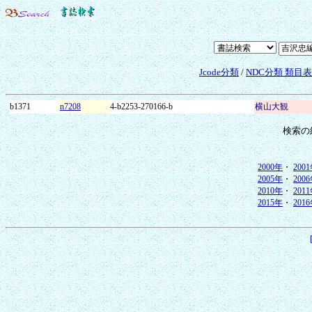
Jcode分類
/
NDC分類 類目
b1371
n7208
4-b2253-270166-b
横山大観
検索の
2000年
・
200
2005年
・
200
2010年
・
201
2015年
・
201