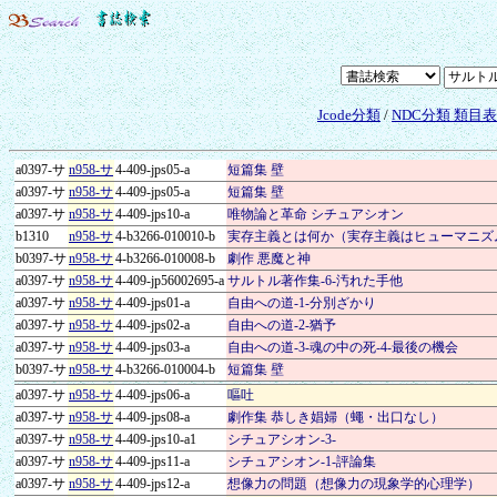
Jcode分類
/
NDC分類 類目
a0397-サ
n958-サ
4-409-jps05-a
短篇集 壁
a0397-サ
n958-サ
4-409-jps05-a
短篇集 壁
a0397-サ
n958-サ
4-409-jps10-a
唯物論と革命 シチュアシオン
b1310
n958-サ
4-b3266-010010-b
実存主義とは何か（実存主義はヒューマニズ
b0397-サ
n958-サ
4-b3266-010008-b
劇作 悪魔と神
a0397-サ
n958-サ
4-409-jp56002695-a
サルトル著作集-6-汚れた手他
a0397-サ
n958-サ
4-409-jps01-a
自由への道-1-分別ざかり
a0397-サ
n958-サ
4-409-jps02-a
自由への道-2-猶予
a0397-サ
n958-サ
4-409-jps03-a
自由への道-3-魂の中の死-4-最後の機会
b0397-サ
n958-サ
4-b3266-010004-b
短篇集 壁
a0397-サ
n958-サ
4-409-jps06-a
嘔吐
a0397-サ
n958-サ
4-409-jps08-a
劇作集 恭しき娼婦（蠅・出口なし）
a0397-サ
n958-サ
4-409-jps10-a1
シチュアシオン-3-
a0397-サ
n958-サ
4-409-jps11-a
シチュアシオン-1-評論集
a0397-サ
n958-サ
4-409-jps12-a
想像力の問題（想像力の現象学的心理学）