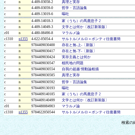
c
n
4-409-03058-2
真理と実存
c
n
4-409-03059-0
哲学・言語論集
c
n
4-409-13019-6
嘔吐
c
n
4-409-14018-3
家（うち）の馬鹿息子 2
c
n
4-409-14049-3
文学とは何か〔改訂新装版〕
c01
n
4-480-08490-8
マラルメ論
c1310
n1355
4-622-05054-4
サルトル/メルロ＝ポンティ往復書簡
c
n
9784409030400
存在と無-上-〔新版〕
c
n
9784409030417
存在と無-下-〔新版〕
c
n
9784409030424
実存主義とは何か
c
n
9784409030547
植民地の問題
c
n
9784409030554
自我の超越 情動論粗描
c
n
9784409030585
真理と実存
c
n
9784409030592
哲学・言語論集
c
n
9784409130193
嘔吐
c
n
9784409140185
家（うち）の馬鹿息子 2
c
n
9784409140499
文学とは何か〔改訂新装版〕
c01
n
9784480084903
マラルメ論
c1310
n1355
9784622050544
サルトル/メルロ＝ポンティ往復書簡
検索の