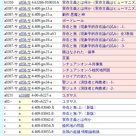
b1310
n958-サ
4-b3266-010010-b
実存主義とは何か（実存主義はヒューマニズ
a0397-サ
n958-サ
4-409-jps13-a
実存主義とは何か（実存主義はヒューマニズ
a0397-サ
n958-サ
4-409-jps15-a
劇作 悪魔と神
a0397-サ
n958-サ
4-409-jps16-a
ボードレール
a0397-サ
n958-サ
4-409-jps18-a
存在と無（現象学的存在論の試み）-1-
a0397-サ
n958-サ
4-409-jps20-aS3
存在と無（現象学的存在論の試み）全3巻揃
a0397-サ
n958-サ
4-409-jps19-a
存在と無（現象学的存在論の試み）-2-
a0397-サ
n958-サ
4-409-jps20-a
存在と無（現象学的存在論の試み）-3-
a0397-サ
n958-サ
4-409-jps21-a
賭はなされた・歯車
a0397-サ
n958-サ
4-409-jps29-a
言葉
a0397-サ
n958-サ
4-409-jps30-a
シチュアシオン-4-肖像集
a0397-サ
n958-サ
4-409-jps31-a
シチュアシオン-5-植民地問題
a0397-サ
n958-サ
4-409-jps33-a
トロイアの女たち
a0397-サ
n958-サ
4-409-jps34-a
聖ジュネ（演技者と殉教者）-1-
a0397-サ
n958-サ
4-409-jps35-a
聖ジュネ（演技者と殉教者）-2-
a0231
n31688
4-00-sb227-a
ユダヤ人
a02--
n
4-00-sb227-a
ユダヤ人
c
n
4-409-03040-X
存在と無-上-〔新版〕
c
n
4-409-03041-8
存在と無-下-〔新版〕
c
n
4-409-03042-6
実存主義とは何か
c
n
4-409-03054-X
植民地の問題
c
n
4-409-03055-8
自我の超越 情動論粗描