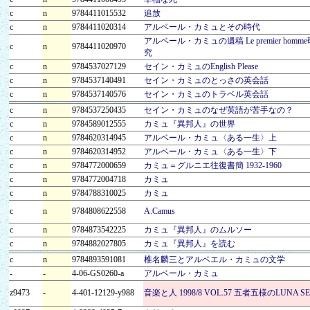
c
n
9784411015532
追放
c
n
9784411020314
アルベール・カミュとその時代
アルベール・カミュの遺稿 Le premier homme
c
n
9784411020970
究
c
n
9784537027129
セイン・カミュのEnglish Please
c
n
9784537140491
セイン・カミュのとっさの英会話
c
n
9784537140576
セイン・カミュのトラベル英会話
c
n
9784537250435
セイン・カミュのなぜ英語が苦手なの？
c
n
9784589012555
カミュ『異邦人』の世界
c
n
9784620314945
アルベール・カミュ〈ある一生〉上
c
n
9784620314952
アルベール・カミュ〈ある一生〉下
c
n
9784772000659
カミュ＝グルニエ往復書簡 1932‐1960
c
n
9784772004718
カミュ
c
n
9784788310025
カミュ
c
n
9784808622558
A.Camus
c
n
9784873542225
カミュ『異邦人』のムルソー
c
n
9784882027805
カミュ『異邦人』を読む
c
n
9784893591081
椎名麟三とアルベエル・カミュの文学
-
-
4-06-GS0260-a
アルベール・カミュ
z9473
-
4-401-12129-y988
音楽と人 1998/8 VOL.57 五者五様のLUNA S