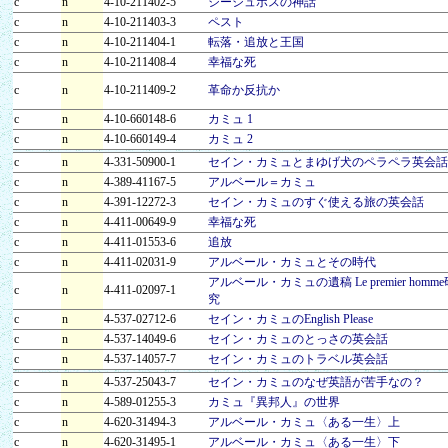
c
n
4-10-211402-5
シーシュポスの神話
c
n
4-10-211403-3
ペスト
c
n
4-10-211404-1
転落・追放と王国
c
n
4-10-211408-4
幸福な死
c
n
4-10-211409-2
革命か反抗か
c
n
4-10-660148-6
カミュ 1
c
n
4-10-660149-4
カミュ 2
c
n
4-331-50900-1
セイン・カミュとまゆげ犬のペラペラ英会話
c
n
4-389-41167-5
アルベール＝カミュ
c
n
4-391-12272-3
セイン・カミュのすぐ使える旅の英会話
c
n
4-411-00649-9
幸福な死
c
n
4-411-01553-6
追放
c
n
4-411-02031-9
アルベール・カミュとその時代
アルベール・カミュの遺稿 Le premier homme
c
n
4-411-02097-1
究
c
n
4-537-02712-6
セイン・カミュのEnglish Please
c
n
4-537-14049-6
セイン・カミュのとっさの英会話
c
n
4-537-14057-7
セイン・カミュのトラベル英会話
c
n
4-537-25043-7
セイン・カミュのなぜ英語が苦手なの？
c
n
4-589-01255-3
カミュ『異邦人』の世界
c
n
4-620-31494-3
アルベール・カミュ〈ある一生〉上
c
n
4-620-31495-1
アルベール・カミュ〈ある一生〉下