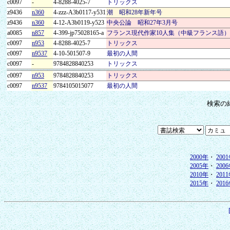
c0097
-
4-8288-4025-7
トリックス
z9436
n360
4-zzz-A3b0117-y531
潮 昭和28年新年号
z9436
n360
4-12-A3b0119-y523
中央公論 昭和27年3月号
a0085
n857
4-399-jp75028165-a
フランス現代作家10人集（中級フランス語）
c0097
n953
4-8288-4025-7
トリックス
c0097
n9537
4-10-501507-9
最初の人間
c0097
-
9784828840253
トリックス
c0097
n953
9784828840253
トリックス
c0097
n9537
9784105015077
最初の人間
検索の
2000年
・
200
2005年
・
200
2010年
・
201
2015年
・
201