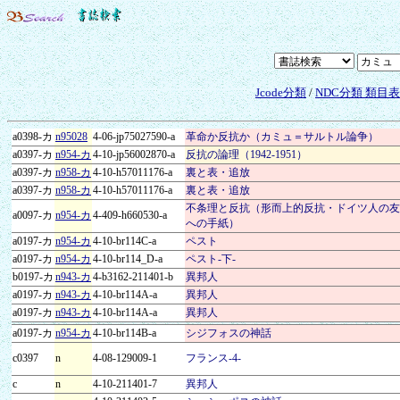
Jcode分類
/
NDC分類 類目
a0398-カ
n95028
4-06-jp75027590-a
革命か反抗か（カミュ＝サルトル論争）
a0397-カ
n954-カ
4-10-jp56002870-a
反抗の論理（1942-1951）
a0397-カ
n958-カ
4-10-h57011176-a
裏と表・追放
a0397-カ
n958-カ
4-10-h57011176-a
裏と表・追放
不条理と反抗（形而上的反抗・ドイツ人の友
a0097-カ
n954-カ
4-409-h660530-a
への手紙）
a0197-カ
n954-カ
4-10-br114C-a
ペスト
a0197-カ
n954-カ
4-10-br114_D-a
ペスト-下-
b0197-カ
n943-カ
4-b3162-211401-b
異邦人
a0197-カ
n943-カ
4-10-br114A-a
異邦人
a0197-カ
n943-カ
4-10-br114A-a
異邦人
a0197-カ
n954-カ
4-10-br114B-a
シジフォスの神話
c0397
n
4-08-129009-1
フランス-4-
c
n
4-10-211401-7
異邦人