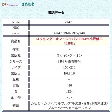
書誌データ
Jcode
z9473
NDC
-
code
4-947599-09797-y949
ロッキング・オン・ジャパン 1994/9 小沢健二
商品名
「LIFE」
作者
-
出版社
ロッキング・オン
シリーズ
8巻9号通巻88号
サイズ
150×210
出版日
H6.9.16
版刷
--
定価
480
頁
p224
函：帯
-：-
カヒミ・カリィ/ウルフルズ/平沢進×喜多郎/青木達之/
解題
ブルーハーツ/カーネーション