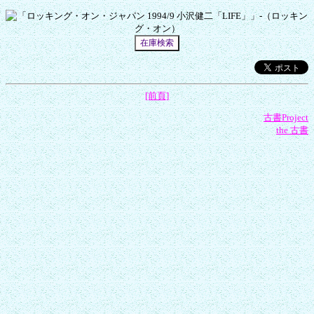
[前頁]
古書Project
the 古書