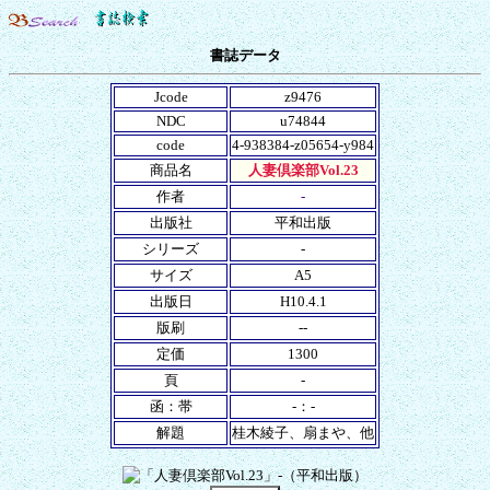
書誌データ
Jcode
z9476
NDC
u74844
code
4-938384-z05654-y984
商品名
人妻倶楽部Vol.23
作者
-
出版社
平和出版
シリーズ
-
サイズ
A5
出版日
H10.4.1
版刷
--
定価
1300
頁
-
函：帯
-：-
解題
桂木綾子、扇まや、他