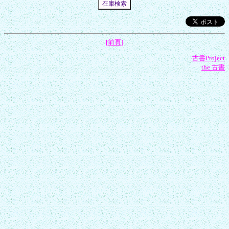
[前頁]
古書Project
the 古書