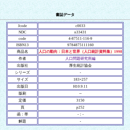
書誌データ
Jcode
c0033
NDC
n33431
code
4-87511-116-9
ISBN13
9784875111160
商品名
人口の動向：日本と世界（人口統計資料集）1998
作者
人口問題研究所編
出版社
厚生統計協会
シリーズ
-
サイズ
183×257
出版日
H10.9.11
版刷
--
定価
3150
頁
p252
函：帯
-：-
解題
-