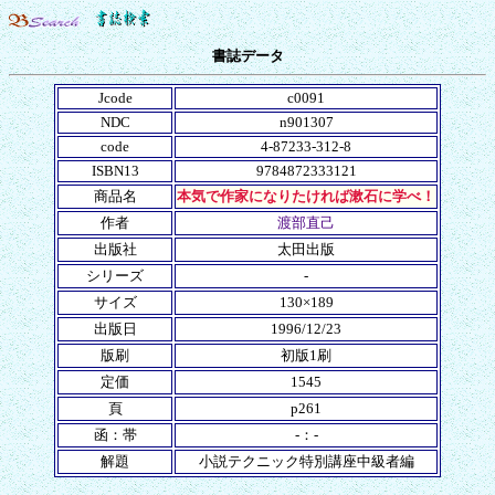
書誌データ
Jcode
c0091
NDC
n901307
code
4-87233-312-8
ISBN13
9784872333121
商品名
本気で作家になりたければ漱石に学べ！
作者
渡部直己
出版社
太田出版
シリーズ
-
サイズ
130×189
出版日
1996/12/23
版刷
初版1刷
定価
1545
頁
p261
函：帯
-：-
解題
小説テクニック特別講座中級者編