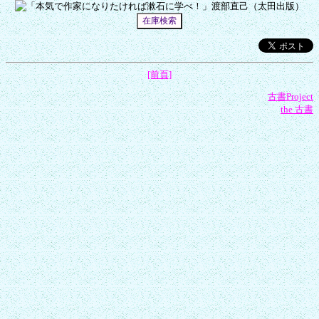
[前頁]
古書Project
the 古書